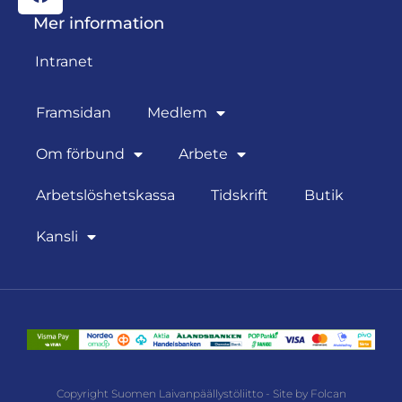
Mer information
Intranet
Framsidan
Medlem
Om förbund
Arbete
Arbetslöshetskassa
Tidskrift
Butik
Kansli
Copyright Suomen Laivanpäällystöliitto - Site by Folcan