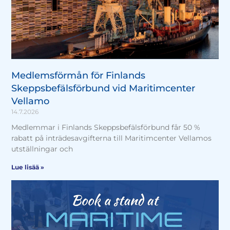
Medlemsförmån för Finlands
Skeppsbefälsförbund vid Maritimcenter
Vellamo
14.7.2026
Medlemmar i Finlands Skeppsbefälsförbund får 50 %
rabatt på inträdesavgifterna till Maritimcenter Vellamos
utställningar och
Lue lisää »