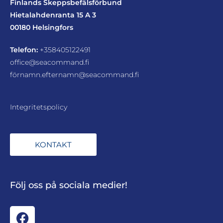
Finlands Skeppsbefälsförbund
Hietalahdenranta 15 A 3
00180 Helsingfors
Telefon:
+358405122491
office@seacommand.fi
förnamn.efternamn@seacommand.fi
Integritetspolicy
KONTAKT
Följ oss på sociala medier!