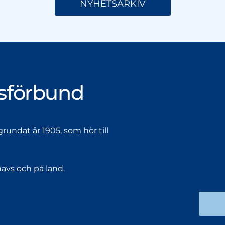
NYHETSARKIV
lsförbund
rundat år 1905, som hör till
havs och på land.