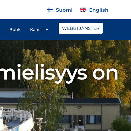
Suomi
English
WEBBTJÄNSTER
Butik
Kansli
mielisyys on