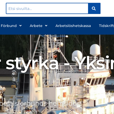
 Förbund
Arbete
Arbetslöshetskassa
Tidskrift
 styrka - Yksi
befälsförbunds hemsidor!