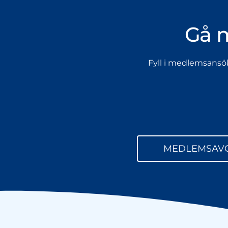
Gå 
Fyll i medlemsansö
MEDLEMSAVG