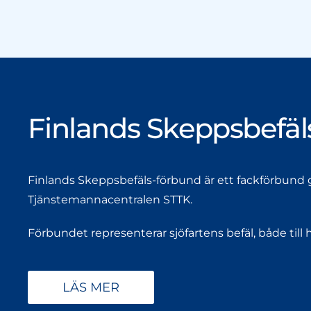
Finlands Skeppsbefä
Finlands Skeppsbefäls-förbund är ett fackförbund g
Tjänstemannacentralen STTK.
Förbundet representerar sjöfartens befäl, både till 
LÄS MER