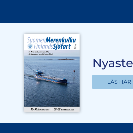
Nyaste
LÄS HÄR