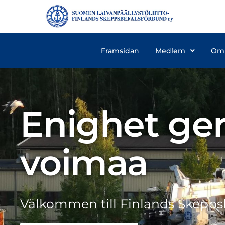
Framsidan
Medlem
Om
Enighet ger
voimaa
Välkommen till Finlands Skepps