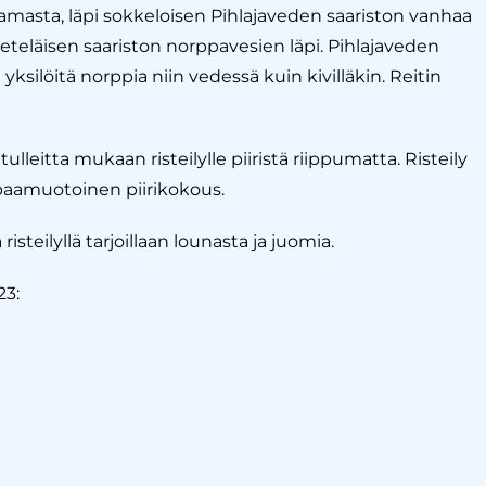
masta, läpi sokkeloisen Pihlajaveden saariston vanhaa
n eteläisen saariston norppavesien läpi. Pihlajaveden
 yksilöitä norppia
niin vedessä kuin kivilläkin. Reitin
ulleitta mukaan risteilylle piiristä riippumatta. Risteily
apaamuotoinen piirikokous.
risteilyllä tarjoillaan lounasta ja juomia.
23: