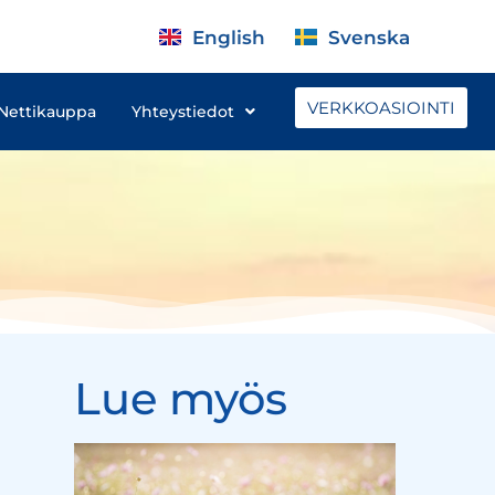
English
Svenska
VERKKOASIOINTI
Nettikauppa
Yhteystiedot
Lue myös