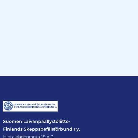
Suomen Laivanpäällystöliitto-
Finlands Skeppsbefälsförbund r.y.
Hietalahdenranta 15 A 3