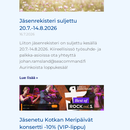
Jäsenrekisteri suljettu
20.7.-14.8.2026
16.7.2026
Liiton jäsenrekisteri on suljettu kesällä
20.7.-14.8.2026. Kiireellisissö työsuhde- ja
palkka-asioissa ota yhteyttä
johan.ramsland@seacommand.fi
Aurinkoista loppukesää!
Lue lisää »
Jäsenetu Kotkan Meripäivät
konsertti -10% (VIP-lippu)