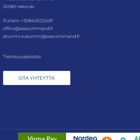
00180 Helsinki
Puhelin
+358405122491
office@seacommand.fi
etunimi.sukunimi@seacommand.fi
Tietosuojaseloste
OTA YHTEYTTÄ