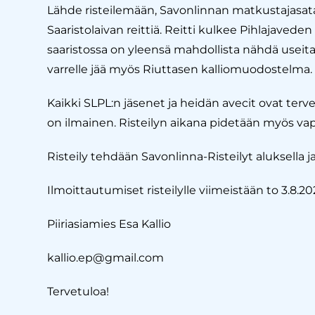
Lähde risteilemään, Savonlinnan matkustajasata
Saaristolaivan reittiä. Reitti kulkee Pihlajavede
saaristossa on yleensä mahdollista nähdä useita
varrelle jää myös Riuttasen kalliomuodostelma.
Kaikki SLPL:n jäsenet ja heidän avecit ovat tervet
on ilmainen. Risteilyn aikana pidetään myös v
Risteily tehdään Savonlinna-Risteilyt aluksella ja 
Ilmoittautumiset risteilylle viimeistään to 3.8.20
Piiriasiamies Esa Kallio
kallio.ep@gmail.com
Tervetuloa!