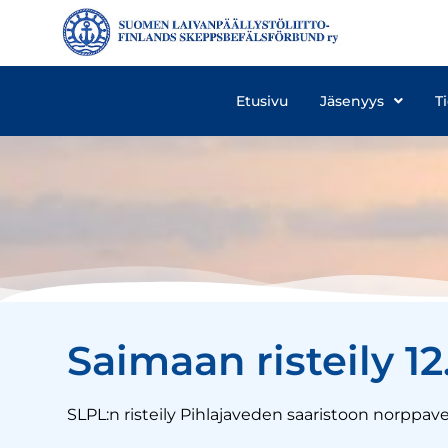
Etusivu
Jäsenyys
T
Saimaan risteily 12
SLPL:n risteily Pihlajaveden saaristoon norppavesi