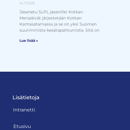
14.7.2026
Jäsenetu SLPL jäsenille! Kotkan
Meripäivät järjestetään Kotkan
Kantasatamassa ja se on yksi Suomen
suurimmista kesätapahtumista. Sitä on
Lue lisää »
Lisätietoja
Intranetti
Etusivu