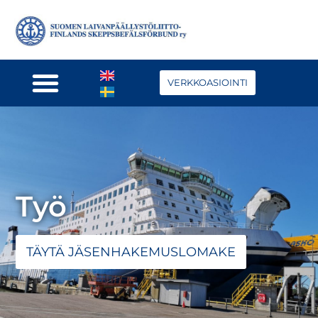
VERKKOASIOINTI
Työ
TÄYTÄ JÄSENHAKEMUSLOMAKE