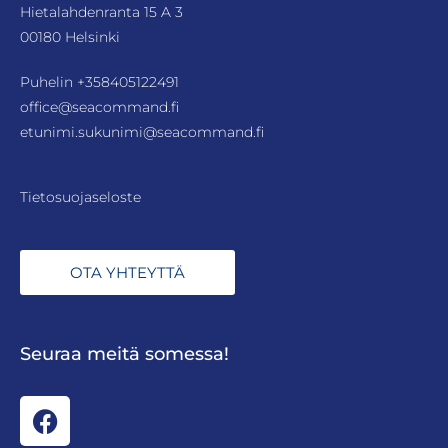
Hietalahdenranta 15 A 3
00180 Helsinki
Puhelin
+358405122491
office@seacommand.fi
etunimi.sukunimi@seacommand.fi
Tietosuojaseloste
OTA YHTEYTTÄ
Seuraa meitä somessa!