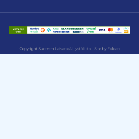
Copyright Suomen Laivanpäällystöliitto - Site by Folcan