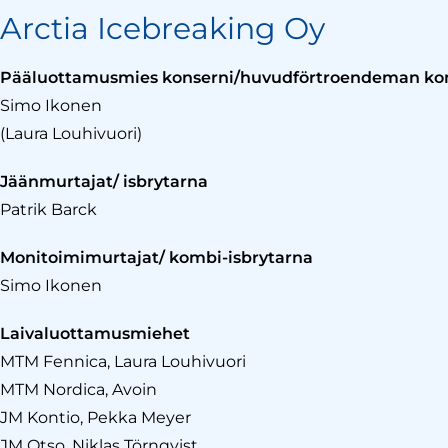
Arctia Icebreaking Oy
Pääluottamusmies konserni/huvudförtroendeman ko
Simo Ikonen
(Laura Louhivuori)
Jäänmurtajat/ isbrytarna
Patrik Barck
Monitoimimurtajat/ kombi-isbrytarna
Simo Ikonen
Laivaluottamusmiehet
MTM Fennica, Laura Louhivuori
MTM Nordica, Avoin
JM Kontio, Pekka Meyer
JM Otso, Niklas Törnqvist