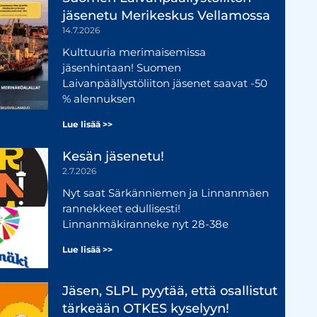
jäsenetu Merikeskus Vellamossa
14.7.2026
Kulttuuria merimaisemissa
jäsenhintaan! Suomen
Laivanpäällystöliiton jäsenet saavat -50
% alennuksen
Lue lisää >>
Kesän jäsenetu!
2.7.2026
Nyt saat Särkänniemen ja Linnanmäen
rannekkeet edullisesti!
Linnanmäkiranneke nyt 28-38e
Lue lisää >>
Jäsen, SLPL pyytää, että osallistut
tärkeään OTKES kyselyyn!