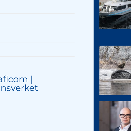
raficom |
nsverket