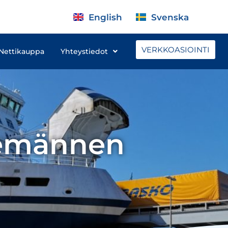
English
Svenska
VERKKOASIOINTI
Nettikauppa
Yhteystiedot
demännen