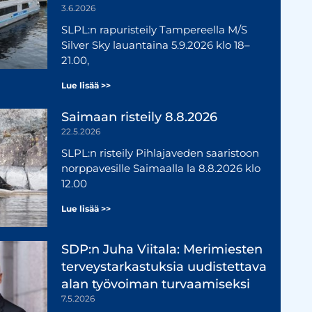
3.6.2026
SLPL:n rapuristeily Tampereella M/S
Silver Sky lauantaina 5.9.2026 klo 18–
21.00,
Lue lisää >>
Saimaan risteily 8.8.2026
22.5.2026
SLPL:n risteily Pihlajaveden saaristoon
norppavesille Saimaalla la 8.8.2026 klo
12.00
Lue lisää >>
SDP:n Juha Viitala: Merimiesten
terveystarkastuksia uudistettava
alan työvoiman turvaamiseksi
7.5.2026