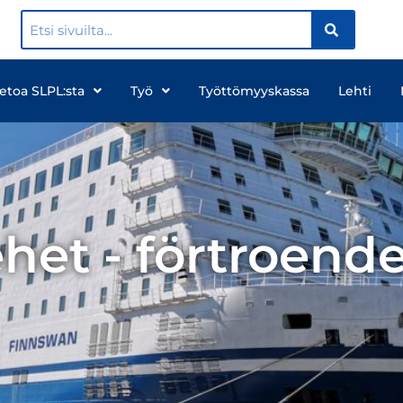
ietoa SLPL:sta
Työ
Työttömyyskassa
Lehti
het - förtroen