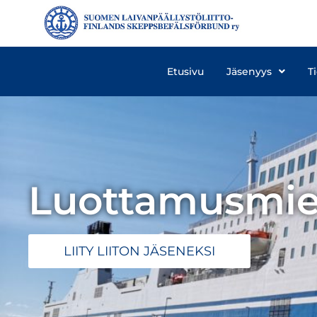
Etusivu
Jäsenyys
T
Luottamusmie
LIITY LIITON JÄSENEKSI