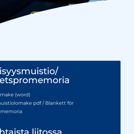
isyysmuistio/
etspromemoria
lomake (word)
muistiolomake pdf /
Blankett för
omemoria
taista liitossa