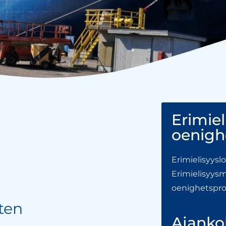
Erimiel
oenigh
Erimielisyys
Erimielisyys
oenighetspr
ten
Ajankoh