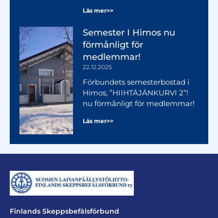
Läs mer>>
Semester I Himos nu
förmånligt för
medlemmar!
22.12.2025
Förbundets semesterbostad i
Himos, ”HIIHTÄJÄNKURVI 2”!
nu förmånligt för medlemmar!
Läs mer>>
Finlands Skeppsbefälsförbund