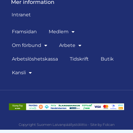
Mer information
Intranet
Framsidan
Medlem
Om förbund
Arbete
Arbetslöshetskassa
Tidskrift
Butik
Kansli
Copyright Suomen Laivanpäällystöliitto - Site by Folcan