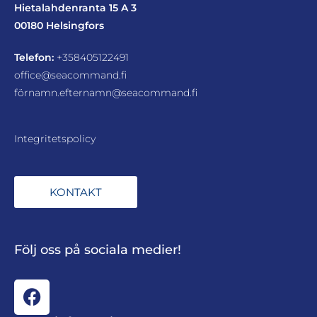
Hietalahdenranta 15 A 3
00180 Helsingfors
Telefon:
+358405122491
office@seacommand.fi
förnamn.efternamn@seacommand.fi
Integritetspolicy
KONTAKT
Följ oss på sociala medier!