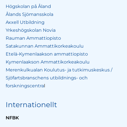
Högskolan på Åland
Ålands Sjömansskola
Axxell Utbildning
Yrkeshögskolan Novia
Rauman Ammattiopisto
Satakunnan Ammattikorkeakoulu
Etelä-Kymenlaakson ammattiopisto
Kymenlaakson Ammattikorkeakoulu
Merenkulkualan Koulutus- ja tutkimuskeskus /
Sjöfartsbranschens utbildnings- och
forskningscentra
l
Internationellt
NFBK