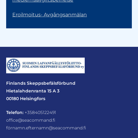
Eroilmoitus- Avgångsanmälan
Finlands Skeppsbefälsförbund
Hietalahdenranta 15 A 3
00180 Helsingfors
Telefon:
+358405122491
office@seacommand.fi
förnamn.efternamn@seacommand.fi