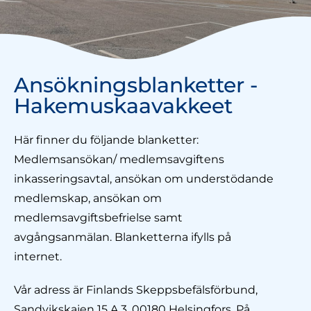
Ansökningsblanketter -
Hakemuskaavakkeet
Här finner du följande blanketter:
Medlemsansökan/ medlemsavgiftens
inkasseringsavtal, ansökan om understödande
medlemskap, ansökan om
medlemsavgiftsbefrielse samt
avgångsanmälan. Blanketterna ifylls på
internet.
Vår adress är Finlands Skeppsbefälsförbund,
Sandvikskajen 15 A 3, 00180 Helsingfors. På