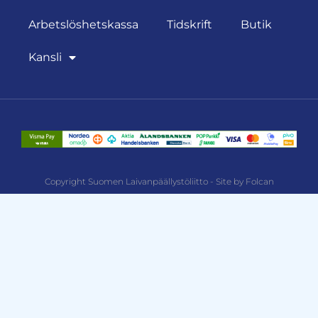
Arbetslöshetskassa
Tidskrift
Butik
Kansli
Copyright Suomen Laivanpäällystöliitto - Site by Folcan