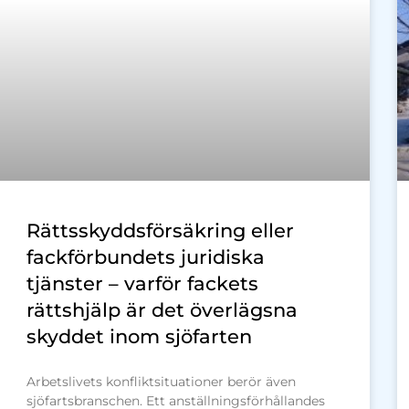
Rättsskyddsförsäkring eller
fackförbundets juridiska
tjänster – varför fackets
rättshjälp är det överlägsna
skyddet inom sjöfarten
Arbetslivets konfliktsituationer berör även
sjöfartsbranschen. Ett anställningsförhållandes