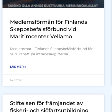
Medlemsförmån för Finlands
Skeppsbefälsförbund vid
Maritimcenter Vellamo
Medlemmar i Finlands Skeppsbefälsförbund får
50 % rabatt på inträdesavgifterna
LÄS MER »
14.7.2026
Stiftelsen för främjandet av
fiskeri- och sjöfartsutbildning