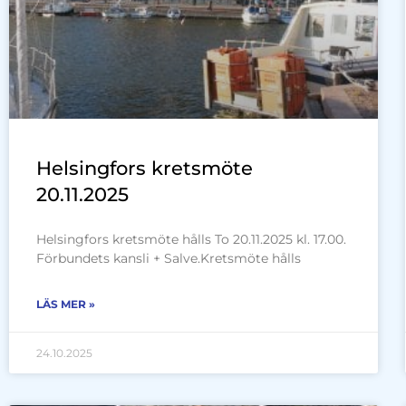
Helsingfors kretsmöte
20.11.2025
Helsingfors kretsmöte hålls To 20.11.2025 kl. 17.00.
Förbundets kansli + Salve.Kretsmöte hålls
LÄS MER »
24.10.2025