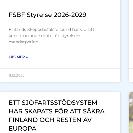
FSBF Styrelse 2026-2029
Finlands Skeppsbefälsförbund har vid sitt
konstituerande möte för styrelsens
mandatperiod
LÄS MER »
11.12.2025
ETT SJÖFARTSSTÖDSYSTEM
HAR SKAPATS FÖR ATT SÄKRA
FINLAND OCH RESTEN AV
EUROPA