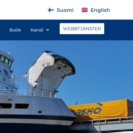
Suomi
English
WEBBTJÄNSTER
Butik
Kansli