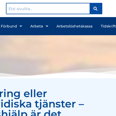
 Förbund
Arbete
Arbetslöshetskassa
Tidskrift
ing eller
idiska tjänster –
shjälp är det