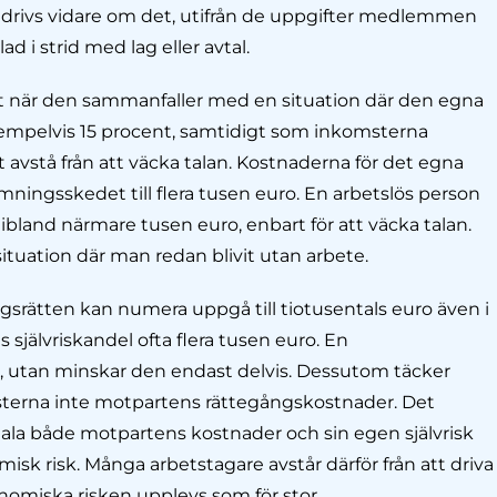
 drivs vidare om det, utifrån de uppgifter medlemmen
d i strid med lag eller avtal.
ilt när den sammanfaller med en situation där den egna
exempelvis 15 procent, samtidigt som inkomsterna
 avstå från att väcka talan. Kostnaderna för det egna
mningsskedet till flera tusen euro. En arbetslös person
bland närmare tusen euro, enbart för att väcka talan.
ituation där man redan blivit utan arbete.
gsrätten kan numera uppgå till tiotusentals euro även i
 självriskandel ofta flera tusen euro. En
sk, utan minskar den endast delvis. Dessutom täcker
nsterna inte motpartens rättegångskostnader. Det
tala både motpartens kostnader och sin egen självrisk
k risk. Många arbetstagare avstår därför från att driva
nomiska risken upplevs som för stor.