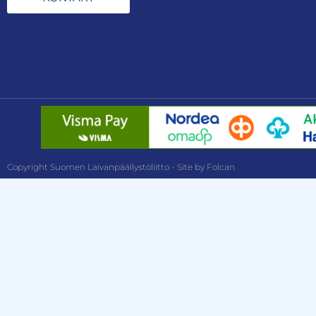
Copyright Suomen Laivanpäällystöliitto - Site by Folcan