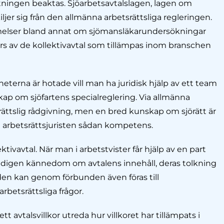
ftningen beaktas. Sjöarbetsavtalslagen, lagen om
jer sig från den allmänna arbetsrättsliga regleringen.
melser bland annat om sjömansläkarundersökningar
görs av de kollektivavtal som tillämpas inom branschen
eterna är hotade vill man ha juridisk hjälp av ett team
p om sjöfartens specialreglering. Via allmänna
rättslig rådgivning, men en bred kunskap om sjörätt är
a arbetsrättsjuristen sådan kompetens.
ktivavtal. När man i arbetstvister får hjälp av en part
s gedigen kännedom om avtalens innehåll, deras tolkning
den kan genom förbunden även föras till
rbetsrättsliga frågor.
 avtalsvillkor utreda hur villkoret har tillämpats i