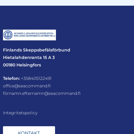
Finlands Skeppsbefälsförbund
Hietalahdenranta 15 A 3
00180 Helsingfors
Telefon:
+358405122491
office@seacommand.fi
förnamn.efternamn@seacommand.fi
Integritetspolicy
KONTAKT