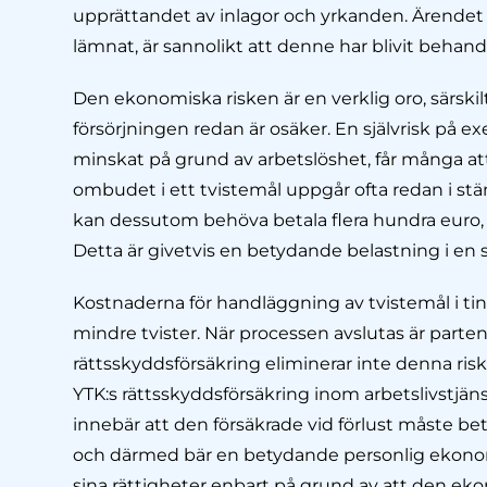
upprättandet av inlagor och yrkanden. Ärendet
lämnat, är sannolikt att denne har blivit behandla
Den ekonomiska risken är en verklig oro, särsk
försörjningen redan är osäker. En självrisk på 
minskat på grund av arbetslöshet, får många att
ombudet i ett tvistemål uppgår ofta redan i stä
kan dessutom behöva betala flera hundra euro, i
Detta är givetvis en betydande belastning i en s
Kostnaderna för handläggning av tvistemål i tin
mindre tvister. När processen avslutas är partens
rättsskyddsförsäkring eliminerar inte denna ri
YTK:s rättsskyddsförsäkring inom arbetslivstjä
innebär att den försäkrade vid förlust måste be
och därmed bär en betydande personlig ekonomis
sina rättigheter enbart på grund av att den eko