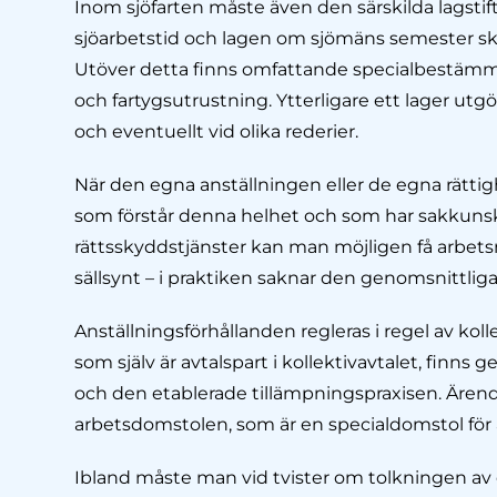
Inom sjöfarten måste även den särskilda lagsti
sjöarbetstid och lagen om sjömäns semester skil
Utöver detta finns omfattande specialbestäm
och fartygsutrustning. Ytterligare ett lager ut
och eventuellt vid olika rederier.
När den egna anställningen eller de egna rättigh
som förstår denna helhet och som har sakkunska
rättsskyddstjänster kan man möjligen få arbets
sällsynt – i praktiken saknar den genomsnittlig
Anställningsförhållanden regleras i regel av kolle
som själv är avtalspart i kollektivavtalet, finn
och den etablerade tillämpningspraxisen. Ären
arbetsdomstolen, som är en specialdomstol för a
Ibland måste man vid tvister om tolkningen av ett