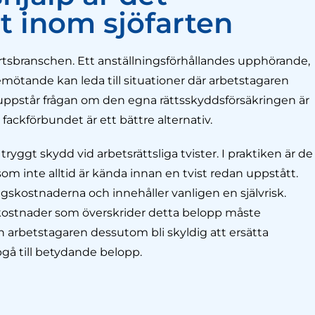
t inom sjöfarten
fartsbranschen. Ett anställningsförhållandes upphörande,
bemötande kan leda till situationer där arbetstagaren
Då uppstår frågan om den egna rättsskyddsförsäkringen är
 fackförbundet är ett bättre alternativ.
ryggt skydd vid arbetsrättsliga tvister. I praktiken är de
 inte alltid är kända innan en tvist redan uppstått.
gskostnaderna och innehåller vanligen en självrisk.
h kostnader som överskrider detta belopp måste
an arbetstagaren dessutom bli skyldig att ersätta
gå till betydande belopp.