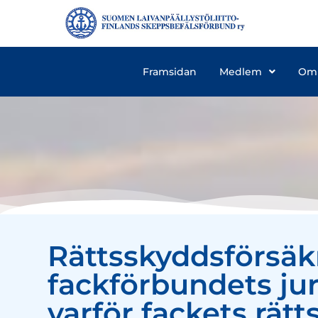
Framsidan
Medlem
Om
Rättsskyddsförsäkr
fackförbundets jur
varför fackets rätt