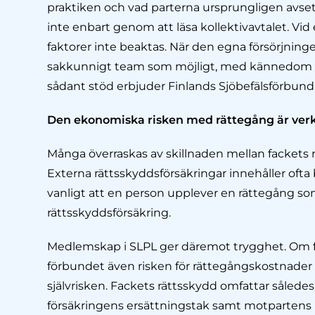
praktiken och vad parterna ursprungligen avset
inte enbart genom att läsa kollektivavtalet. Vid e
faktorer inte beaktas. När den egna försörjningen 
sakkunnigt team som möjligt, med kännedom om
sådant stöd erbjuder Finlands Sjöbefälsförbund
Den ekonomiska risken med rättegång är verk
Många överraskas av skillnaden mellan fackets 
Externa rättsskyddsförsäkringar innehåller ofta
vanligt att en person upplever en rättegång som a
rättsskyddsförsäkring.
Medlemskap i SLPL ger däremot trygghet. Om fö
förbundet även risken för rättegångskostnader
självrisken. Fackets rättsskydd omfattar således
försäkringens ersättningstak samt motpartens