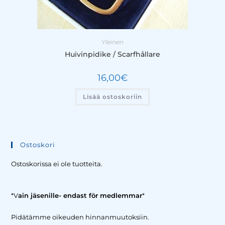
Yleinen
Huivinpidike / Scarfhållare
16,00
€
Lisää ostoskoriin
Ostoskori
Ostoskorissa ei ole tuotteita.
*V
ain jäsenille- endast för medlemmar
*
Pidätämme oikeuden hinnanmuutoksiin.