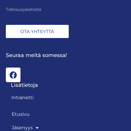
Tietosuojaseloste
OTA YHTEYTTÄ
Seuraa meitä somessa!
Lisätietoja
Intranetti
Etusivu
Jäsenyys