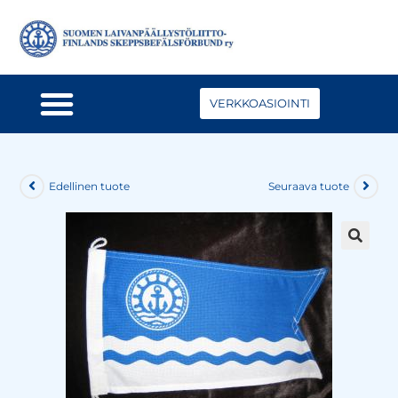
VERKKOASIOINTI
Edellinen tuote
Seuraava tuote