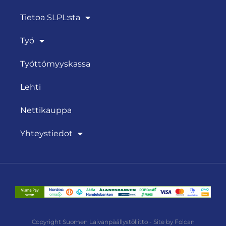
Tietoa SLPL:sta
Työ
Työttömyyskassa
Lehti
Nettikauppa
Yhteystiedot
Copyright Suomen Laivanpäällystöliitto - Site by Folcan