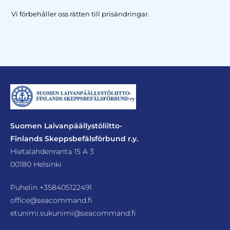
Vi förbehåller oss rätten till prisändringar.
Suomen Laivanpäällystöliitto-
Finlands Skeppsbefälsförbund r.y.
Hietalahdenranta 15 A 3
00180 Helsinki
Puhelin
+358405122491
office@seacommand.fi
etunimi.sukunimi@seacommand.fi