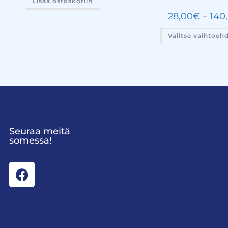
Lisää ostoskoriin
28,00
€
–
140
Valitse vaihtoeh
Seuraa meitä
somessa!