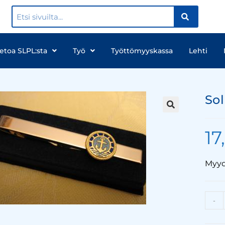
ietoa SLPL:sta
Työ
Työttömyyskassa
Lehti
Sol
17
Myydä
-