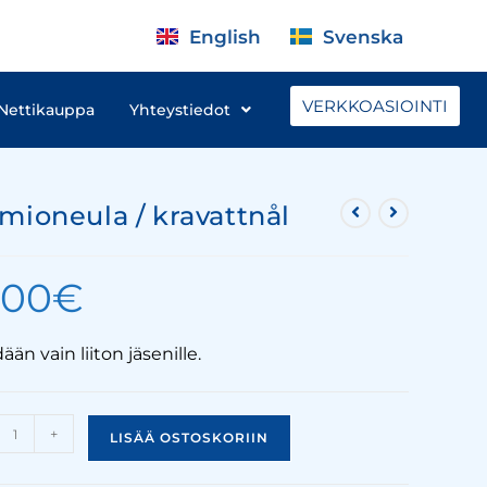
English
Svenska
VERKKOASIOINTI
Nettikauppa
Yhteystiedot
mioneula / kravattnål
,00
€
än vain liiton jäsenille.
+
LISÄÄ OSTOSKORIIN