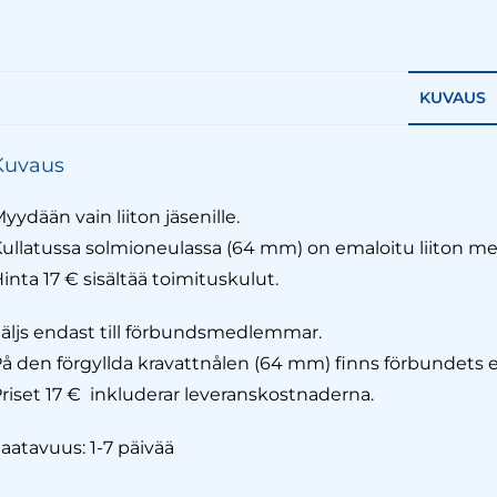
KUVAUS
Kuvaus
yydään vain liiton jäsenille.
ullatussa solmioneulassa (64 mm) on emaloitu liiton me
inta 17 € sisältää toimituskulut.
äljs endast till förbundsmedlemmar.
å den förgyllda kravattnålen (64 mm) finns förbundets 
riset 17 € inkluderar leveranskostnaderna.
aatavuus: 1-7 päivää