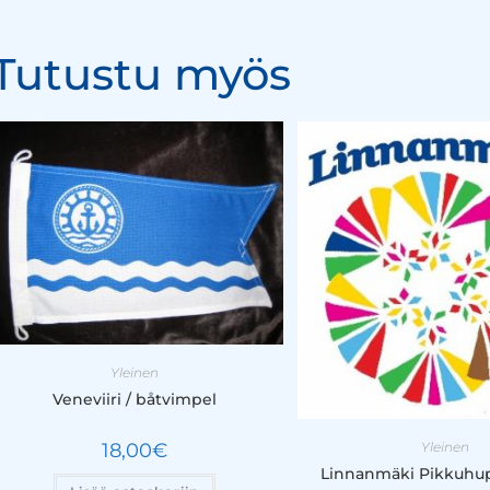
Tutustu myös
Yleinen
Veneviiri / båtvimpel
Yleinen
18,00
€
Linnanmäki Pikkuhu