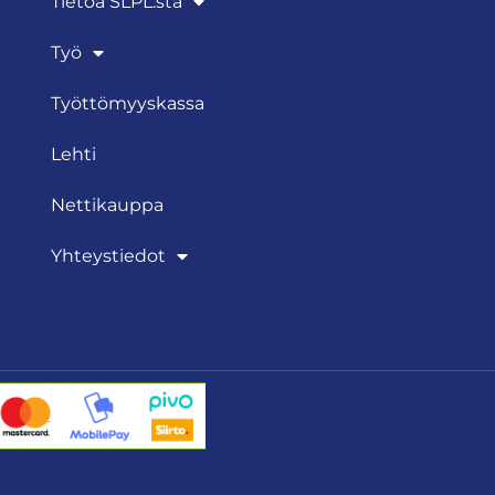
Tietoa SLPL:sta
Työ
Työttömyyskassa
Lehti
Nettikauppa
Yhteystiedot