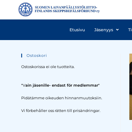
Etusivu
Jäsenyys
T
Ostoskori
Ostoskorissa ei ole tuotteita.
*V
ain jäsenille- endast för medlemmar
*
Pidätämme oikeuden hinnanmuutoksiin.
Vi förbehåller oss rätten till prisändringar.