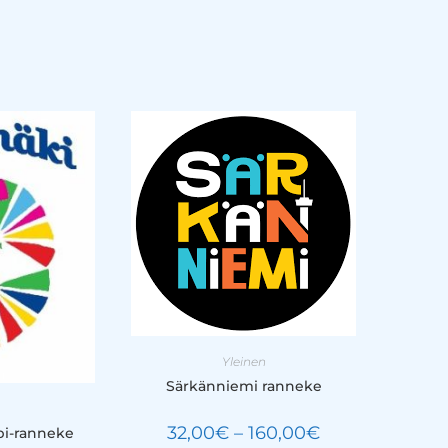
Yleinen
Särkänniemi ranneke
32,00
€
–
160,00
€
pi-ranneke