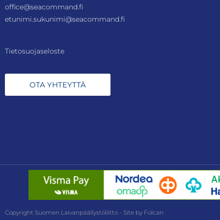
office@seacommand.fi
etunimi.sukunimi@seacommand.fi
Tietosuojaseloste
OTA YHTEYTTÄ
Copyright Suomen Laivanpäällystöliitto - Site by Folcan