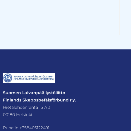
Suomen Laivanpäällystöliitto-
Finlands Skeppsbefälsförbund r.y.
Hietalahdenranta 15 A 3
00180 Helsinki
Puhelin
+358405122491