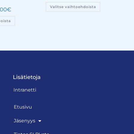
Valitse vaihtoehdoista
,00
€
doista
Lisätietoja
Intranetti
Etusivu
Jäsenyys