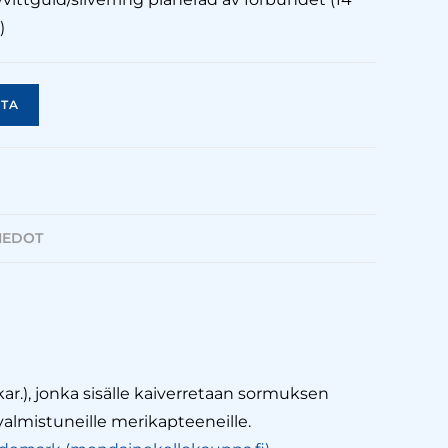
)
TA
TIEDOT
ar.), jonka sisälle kaiverretaan sormuksen
almistuneille merikapteeneille.