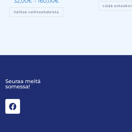
32,00
€
–
160,00
€
Lisää ostoskor
Valitse vaihtoehdoista
Seuraa meitä
somessa!