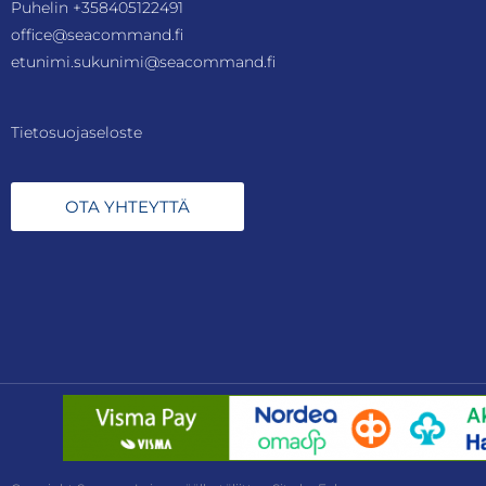
Puhelin
+358405122491
office@seacommand.fi
etunimi.sukunimi@seacommand.fi
Tietosuojaseloste
OTA YHTEYTTÄ