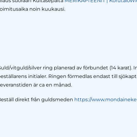
ilaus suoraan Kultasepältä
MERIKAPTEENIT | KorutaloWi
oimitusaika noin kuukausi.
uld/vitguld/silver ring planerad av förbundet (14 karat).
eställarens initialer. Ringen förmedlas endast till sjöka
everanstiden är ca en månad.
eställ direkt från guldsmeden
https://www.mondainekel