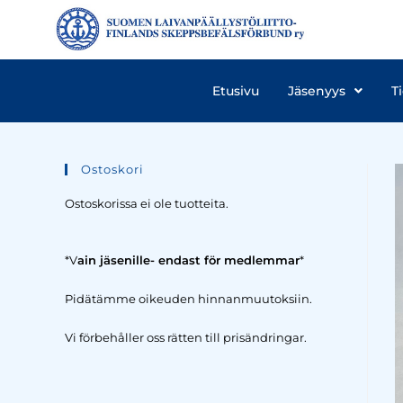
Etusivu
Jäsenyys
T
Ostoskori
Ostoskorissa ei ole tuotteita.
*V
ain jäsenille- endast för medlemmar
*
Pidätämme oikeuden hinnanmuutoksiin.
Vi förbehåller oss rätten till prisändringar.