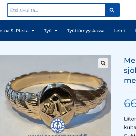
ietoa SLPL:sta
Työ
Työttömyyskassa
Lehti
Me
sjö
me
6
Liit
kulta
Guld/