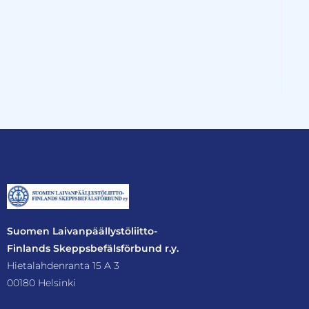
Suomen Laivanpäällystöliitto-
Finlands Skeppsbefälsförbund r.y.
Hietalahdenranta 15 A 3
00180 Helsinki