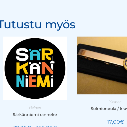
Tutustu myös
Yleinen
Yleinen
Solmioneula / kra
Särkänniemi ranneke
17,00
€