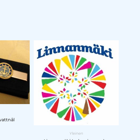
vattnål
Yleinen