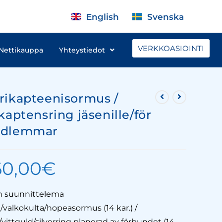
English
Svenska
VERKKOASIOINTI
Nettikauppa
Yhteystiedot
rikapteenisormus /
kaptensring jäsenille/för
dlemmar
60,00
€
on suunnittelema
/valkokulta/hopeasormus (14 kar.) /
vittguld/silverring planerad av förbundet (14