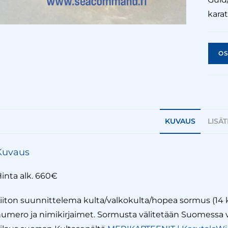
karat
OS
KUVAUS
LISÄ
Kuvaus
inta alk. 660€
iiton suunnittelema kulta/valkokulta/hopea sormus (14 k
umero ja nimikirjaimet. Sormusta välitetään Suomessa v