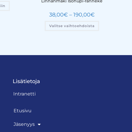
Linnanmäki Isohupi-ranneke
iin
38,00
€
–
190,00
€
Valitse vaihtoehdoista
Lisätietoja
Intranetti
Etusivu
Jäsenyys