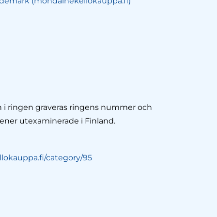
demark (mondainekellokauppa.fi)
 In i ringen graveras ringens nummer och
ptener utexaminerade i Finland.
lokauppa.fi/category/95