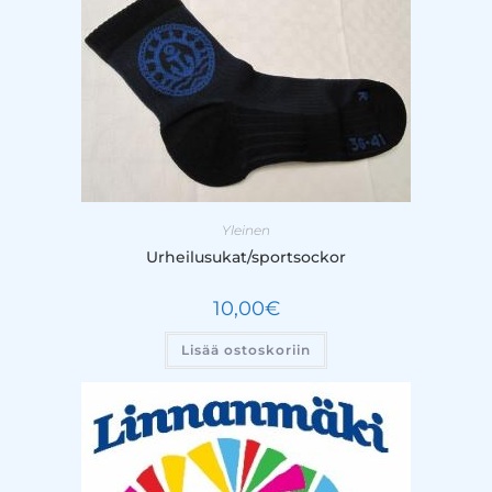
Yleinen
Urheilusukat/sportsockor
10,00
€
Lisää ostoskoriin