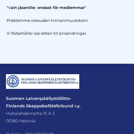
*V
ain jäsenille- endast för medlemmar
*
Pidätämme oikeuden hinnanmuutoksiin.
Vi förbehåller oss rätten till prisändringar.
Suomen Laivanpäällystöliitto-
Finlands Skeppsbefälsförbund r.y.
Hietalahdenranta 15 A 3
00180 Helsinki