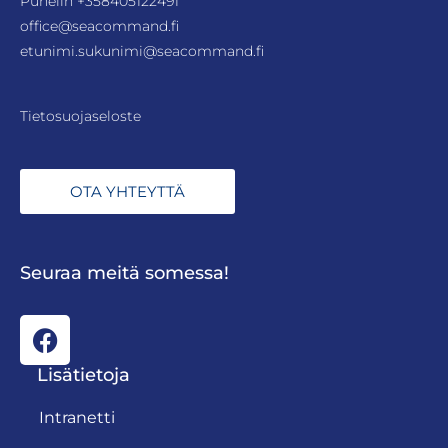
Puhelin
+358405122491
office@seacommand.fi
etunimi.sukunimi@seacommand.fi
Tietosuojaseloste
OTA YHTEYTTÄ
Seuraa meitä somessa!
Lisätietoja
Intranetti