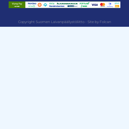
Copyright Suomen Laivanpäällystöliitto - Site by Folcan