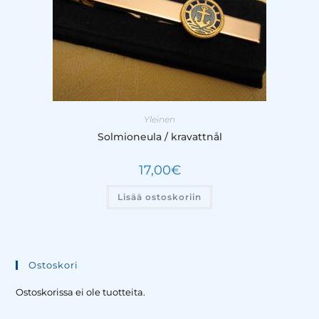
Yleinen
Solmioneula / kravattnål
17,00
€
Lisää ostoskoriin
Ostoskori
Ostoskorissa ei ole tuotteita.