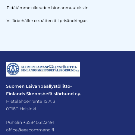
Pidätämme oikeuden hinnanmuutoksiin.
Vi förbehåller oss rätten till prisändringar.
Suomen Laivanpäällystöliitto-
Finlands Skeppsbefälsförbund r.y.
Hietalahdenranta 15 A 3
00180 Helsinki
Puhelin
+358405122491
office@seacommand.fi