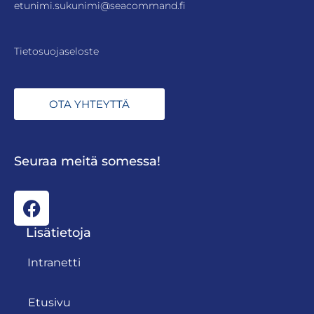
etunimi.sukunimi@seacommand.fi
Tietosuojaseloste
OTA YHTEYTTÄ
Seuraa meitä somessa!
Lisätietoja
Intranetti
Etusivu