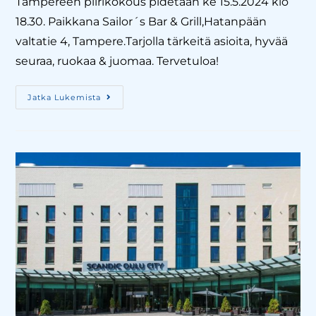
Tampereen piirikokous pidetään ke 15.5.2024 klo
18.30. Paikkana Sailor´s Bar & Grill,Hatanpään
valtatie 4, Tampere.Tarjolla tärkeitä asioita, hyvää
seuraa, ruokaa & juomaa. Tervetuloa!
Jatka Lukemista