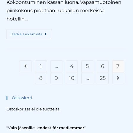
Kokoontuminen kassan luona. Vapaamuotoinen
piirikokous pidetään ruokailun merkeissä
hotellin…
Jatka Lukemista
1
…
4
5
6
7
8
9
10
…
25
Ostoskori
Ostoskorissa ei ole tuotteita.
*V
ain jäsenille- endast för medlemmar
*