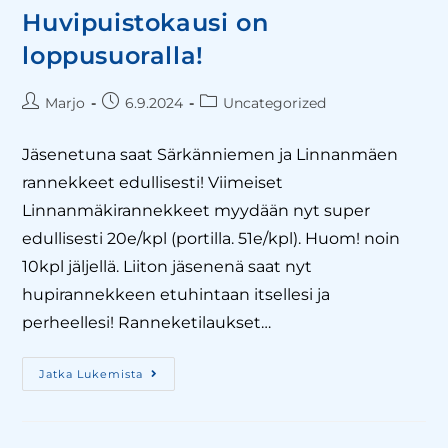
Huvipuistokausi on
loppusuoralla!
Marjo
6.9.2024
Uncategorized
Jäsenetuna saat Särkänniemen ja Linnanmäen
rannekkeet edullisesti! Viimeiset
Linnanmäkirannekkeet myydään nyt super
edullisesti 20e/kpl (portilla. 51e/kpl). Huom! noin
10kpl jäljellä. Liiton jäsenenä saat nyt
hupirannekkeen etuhintaan itsellesi ja
perheellesi! Ranneketilaukset…
Jatka Lukemista