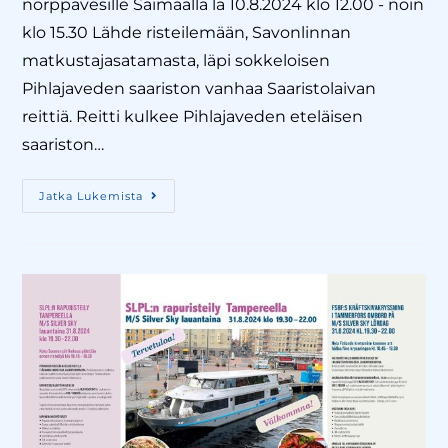
norppavesille Saimaalla la 10.8.2024 klo 12.00 - noin
klo 15.30 Lähde risteilemään, Savonlinnan
matkustajasatamasta, läpi sokkeloisen
Pihlajaveden saariston vanhaa Saaristolaivan
reittiä. Reitti kulkee Pihlajaveden eteläisen
saariston…
Jatka Lukemista