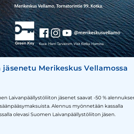
n jäsenetu Merikeskus Vellamossa
n Laivanpäällystöliiton jäsenet saavat -50 % alennukse
 sisäänpääsymaksuista. Alennus myönnetään kassalla
assalla olevasi Suomen Laivanpäällystöliiton jäsen.