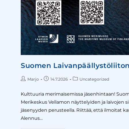
Suomen Laivanpäällystöliito
Marjo
14.7.2026
Uncategorized
Kulttuuria merimaisemissa jäsenhintaan! Suome
Merikeskus Vellamon näyttelyiden ja laivojen
jäsenyyden perusteella. Riittää, että ilmoitat k
Alennus…