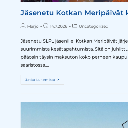
Jäsenetu Kotkan Meripäivät k
Marjo
14.7.2026
Uncategorized
Jäsenetu SLPL jäsenille! Kotkan Meripäivät jä
suurimmista kesätapahtumista. Sitä on juhlittu
pääosin täysin maksuton koko perheen kaupun
saaristossa.…
Jatka Lukemista