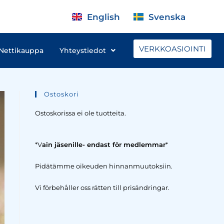
English
Svenska
VERKKOASIOINTI
Nettikauppa
Yhteystiedot
Ostoskori
Ostoskorissa ei ole tuotteita.
*V
ain jäsenille- endast för medlemmar
*
Pidätämme oikeuden hinnanmuutoksiin.
Vi förbehåller oss rätten till prisändringar.