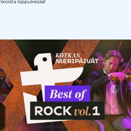
koista loppukesää!