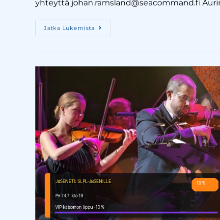
yhteyttä johan.ramsland@seacommand.fi Aurin
Jatka Lukemista