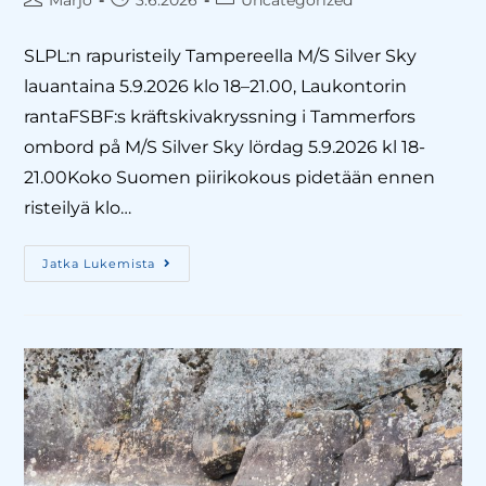
Marjo
3.6.2026
Uncategorized
SLPL:n rapuristeily Tampereella M/S Silver Sky
lauantaina 5.9.2026 klo 18–21.00, Laukontorin
rantaFSBF:s kräftskivakryssning i Tammerfors
ombord på M/S Silver Sky lördag 5.9.2026 kl 18-
21.00Koko Suomen piirikokous pidetään ennen
risteilyä klo…
Jatka Lukemista