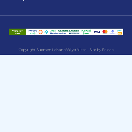
Copyright Suomen Laivanpäällystöliitto - Site by Folcan