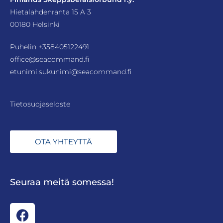
Hietalahdenranta 15 A 3
00180 Helsinki
Puhelin
+358405122491
office@seacommand.fi
etunimi.sukunimi@seacommand.fi
Tietosuojaseloste
OTA YHTEYTTÄ
Seuraa meitä somessa!