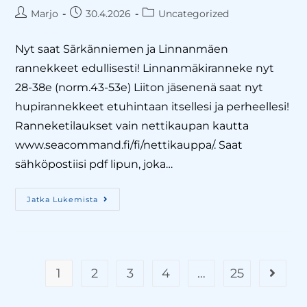
Marjo
30.4.2026
Uncategorized
Nyt saat Särkänniemen ja Linnanmäen
rannekkeet edullisesti! Linnanmäkiranneke nyt
28-38e (norm.43-53e) Liiton jäsenenä saat nyt
hupirannekkeet etuhintaan itsellesi ja perheellesi!
Ranneketilaukset vain nettikaupan kautta
www.seacommand.fi/fi/nettikauppa/. Saat
sähköpostiisi pdf lipun, joka…
Jatka Lukemista
1
2
3
4
…
25