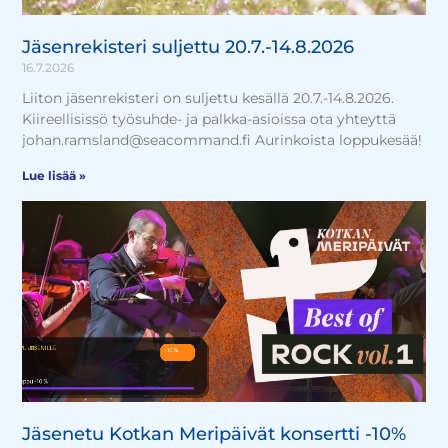
Jäsenrekisteri suljettu 20.7.-14.8.2026
16.7.2026
Liiton jäsenrekisteri on suljettu kesällä 20.7.-14.8.2026.
Kiireellisissö työsuhde- ja palkka-asioissa ota yhteyttä
johan.ramsland@seacommand.fi Aurinkoista loppukesää!
Lue lisää »
Jäsenetu Kotkan Meripäivät konsertti -10%