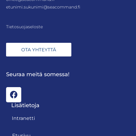
etunimi.sukunimi@seacommand.fi
Tietosuojaseloste
OTA YHTEYTTÄ
Seuraa meitä somessa!
Lisätietoja
Intranetti
Etusivu