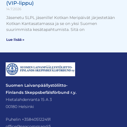
(VIP-lippu)
14.7.2026
Jäsenetu SLPL jäsenille! Kotkan Meripäivät järjestetään
Kotkan Kantasatamassa ja se on yksi Suomen
suurimmista kesätapahtumista. Sitä on
Lue lisää »
Suomen Laivanpäällystöliitto-
Finlands Skeppsbefälsförbund r.y.
Hietalahdenranta 15 A 3
00180 Helsinki
Puhelin
+358405122491
office@seacommand.fi