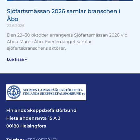
Sjöfartsmässan 2026 samlar branschen i
Åbo
23.6.2026
Den 29–30 oktober arrangeras Sjöfartsmässan 2026 vid
Aboa Mare i Åbo. Evenemanget samlar
sjöfartsbranschens aktörer,
Lue lisää »
Finlands Skeppsbefälsförbund
Hietalahdenranta 15 A 3
00180 Helsingfors
Telefon:
+358405122491