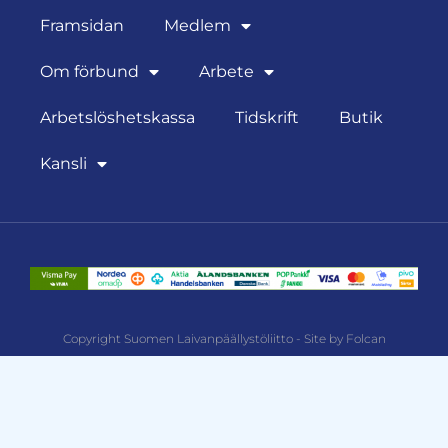
Framsidan
Medlem
Om förbund
Arbete
Arbetslöshetskassa
Tidskrift
Butik
Kansli
Copyright Suomen Laivanpäällystöliitto - Site by Folcan