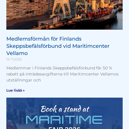
Medlemsförmån för Finlands
Skeppsbefälsförbund vid Maritimcenter
Vellamo
14.7.2026
Medlemmar i Finlands Skeppsbefälsförbund får 50 %
rabatt på inträdesavgifterna till Maritimcenter Vellamos
utställningar och
Lue lisää »