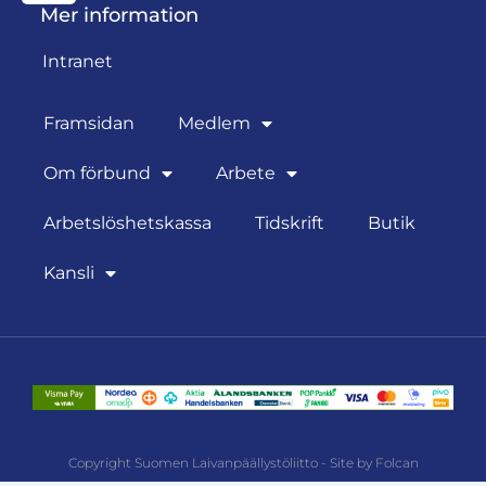
Mer information
Intranet
Framsidan
Medlem
Om förbund
Arbete
Arbetslöshetskassa
Tidskrift
Butik
Kansli
Copyright Suomen Laivanpäällystöliitto - Site by Folcan