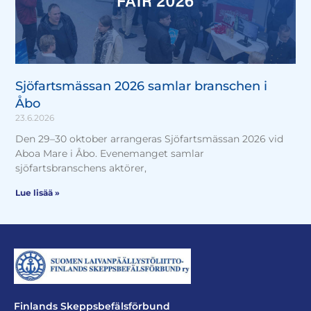
Sjöfartsmässan 2026 samlar branschen i
Åbo
23.6.2026
Den 29–30 oktober arrangeras Sjöfartsmässan 2026 vid
Aboa Mare i Åbo. Evenemanget samlar
sjöfartsbranschens aktörer,
Lue lisää »
Finlands Skeppsbefälsförbund