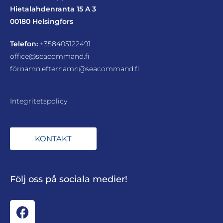
Hietalahdenranta 15 A 3
00180 Helsingfors
Telefon:
+358405122491
office@seacommand.fi
förnamn.efternamn@seacommand.fi
Integritetspolicy
KONTAKT
Följ oss på sociala medier!