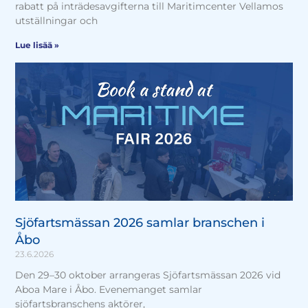
rabatt på inträdesavgifterna till Maritimcenter Vellamos
utställningar och
Lue lisää »
Sjöfartsmässan 2026 samlar branschen i
Åbo
23.6.2026
Den 29–30 oktober arrangeras Sjöfartsmässan 2026 vid
Aboa Mare i Åbo. Evenemanget samlar
sjöfartsbranschens aktörer,