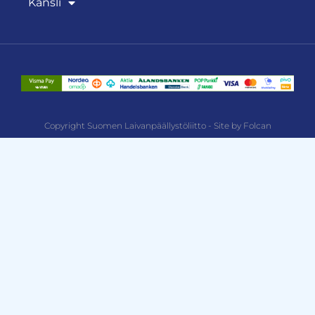
Kansli
Copyright Suomen Laivanpäällystöliitto - Site by Folcan