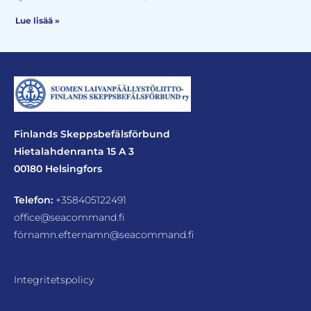
Lue lisää »
Finlands Skeppsbefälsförbund
Hietalahdenranta 15 A 3
00180 Helsingfors
Telefon:
+358405122491
office@seacommand.fi
förnamn.efternamn@seacommand.fi
Integritetspolicy