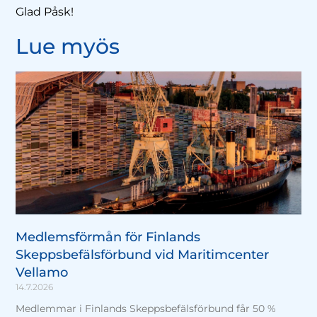
Glad Påsk!
Lue myös
Medlemsförmån för Finlands
Skeppsbefälsförbund vid Maritimcenter
Vellamo
14.7.2026
Medlemmar i Finlands Skeppsbefälsförbund får 50 %