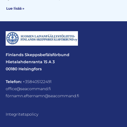
Lue lisää »
Finlands Skeppsbefälsförbund
Hietalahdenranta 15 A 3
00180 Helsingfors
Telefon:
+358405122491
office@seacommand.fi
förnamn.efternamn@seacommand.fi
Integritetspolicy