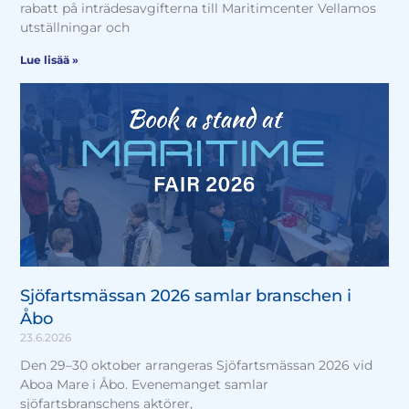
rabatt på inträdesavgifterna till Maritimcenter Vellamos
utställningar och
Lue lisää »
Sjöfartsmässan 2026 samlar branschen i
Åbo
23.6.2026
Den 29–30 oktober arrangeras Sjöfartsmässan 2026 vid
Aboa Mare i Åbo. Evenemanget samlar
sjöfartsbranschens aktörer,