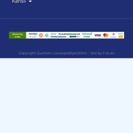
Kansli
Copyright Suomen Laivanpäällystöliitto - Site by Folcan