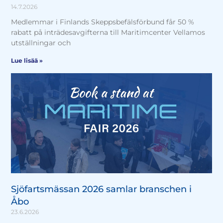
14.7.2026
Medlemmar i Finlands Skeppsbefälsförbund får 50 %
rabatt på inträdesavgifterna till Maritimcenter Vellamos
utställningar och
Lue lisää »
Sjöfartsmässan 2026 samlar branschen i
Åbo
23.6.2026