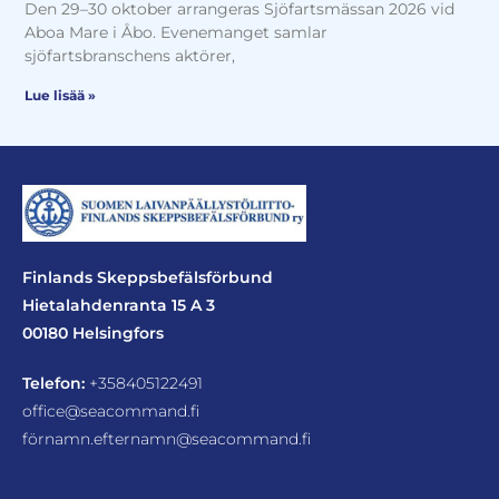
Den 29–30 oktober arrangeras Sjöfartsmässan 2026 vid
Aboa Mare i Åbo. Evenemanget samlar
sjöfartsbranschens aktörer,
Lue lisää »
Finlands Skeppsbefälsförbund
Hietalahdenranta 15 A 3
00180 Helsingfors
Telefon:
+358405122491
office@seacommand.fi
förnamn.efternamn@seacommand.fi