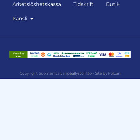
Arbetslöshetskassa
Tidskrift
Butik
Kansli
Copyright Suomen Laivanpäällystöliitto - Site by Folcan