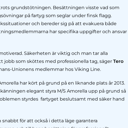
rots grundstötningen. Besättningen visste vad som
gsövningar på fartyg som seglar under finsk flagg.
kssituationer och bereder sig på att evakuera både
ättningsmedlemmarna har specifika uppgifter och ansvar
motiverad. Säkerheten är viktig och man tar alla
 ett jobb som sköttes med professionella tag, säger
Tero
mans-Unionens medlemmar hos Viking Line.
Amorella har kört på grund på en liknande plats år 2013.
änningen elegant styra M/S Amorella upp på grund så
 problemen styrdes fartyget beslutsamt med säker hand
snabbt för att också i detta läge garantera