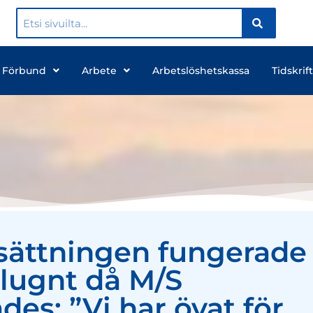
 Förbund
Arbete
Arbetslöshetskassa
Tidskrift
sättningen fungerade
 lugnt då M/S
es: ”Vi har övat för