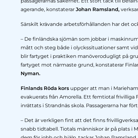
passagerarnas säkerhet. Ett stort tack till befäl
agerande, konstaterar
Johan Ramsland,
verksam
Särskilt krävande arbetsförhållanden har det oc
– De finländska sjömän som jobbar i maskinrumme
mått och steg både i olyckssituationer samt vid
blir fartyget i praktiken manöverodugligt på grun
fartyget mot närmaste grund, konstaterar Fin
Nyman.
Finlands Röda kors
uppger att man i Marieham
evakuerats från Amorella. Ett femtiotal frivilliga
inrättats i Strandnäs skola. Passagerarna har för
– Det är verkligen fint att det finns frivilligve
snabb tidtabell. Tiotals människor är på plats i 
dem för jobb och hjälp, tackar Johan Ramsland.