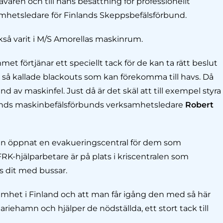
havaren och till hans besättning för professionellt
hetsledare för Finlands Skeppsbefälsförbund.
kså varit i M/S Amorellas maskinrum.
t förtjänar ett speciellt tack för de kan ta rätt beslut
 så kallade blackouts som kan förekomma till havs. Då
d av maskinfel. Just då är det skäl att till exempel styra
lands maskinbefälsförbunds verksamhetsledare
Robert
n öppnat en evakueringscentral för dem som
 FRK-hjälparbetare är på plats i kriscentralen som
ts dit med bussar.
rksamhet i Finland och att man får igång den med så här
Mariehamn och hjälper de nödställda, ett stort tack till