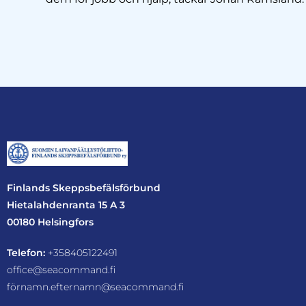
Finlands Skeppsbefälsförbund
Hietalahdenranta 15 A 3
00180 Helsingfors
Telefon:
+358405122491
office@seacommand.fi
förnamn.efternamn@seacommand.fi