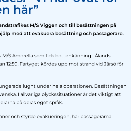
en här”
Ålandstrafikes M/S Viggen och till besättningen på
 hjälp med att evakuera besättning och passagerare.
es M/S Amorella som fick bottenkänning i Ålands
 12:50. Fartyget kördes upp mot strand vid Järsö för
fungerade lugnt under hela operationen. Besättningen
ka. I allvarliga olyckssituationer är det viktigt att
erarna på deras eget språk.
tioner och styrde evakueringen, har passagerarna