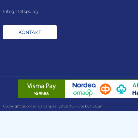
Integritetspolicy
KONTAKT
Copyright Suomen Laivanpäällystöliitto - Site by Folcan