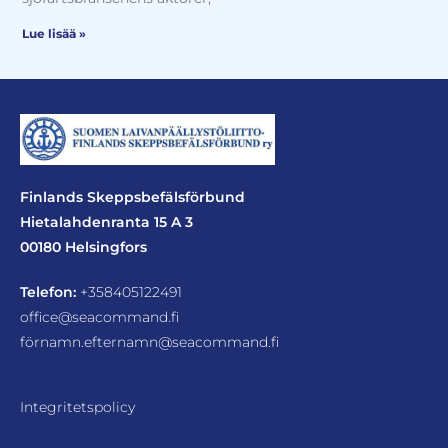
Lue lisää »
Finlands Skeppsbefälsförbund
Hietalahdenranta 15 A 3
00180 Helsingfors
Telefon:
+358405122491
office@seacommand.fi
förnamn.efternamn@seacommand.fi
Integritetspolicy