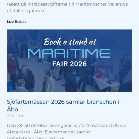
rabatt på inträdesavgifterna till Maritimcenter Vellamos
utställningar och
Lue lisää »
Sjöfartsmässan 2026 samlar branschen i
Åbo
23.6.2026
Den 29–30 oktober arrangeras Sjöfartsmässan 2026 vid
Aboa Mare i Åbo. Evenemanget samlar
sjöfartsbranschens aktörer,