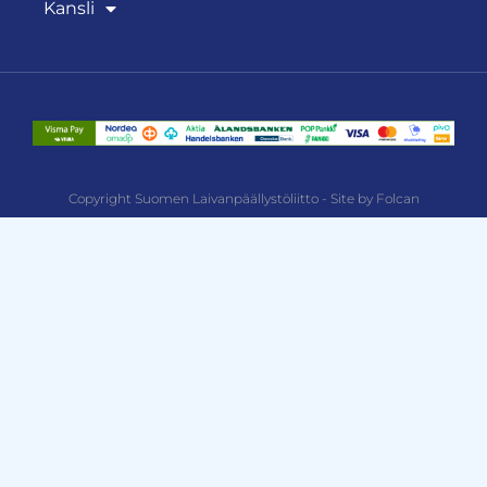
Kansli
Copyright Suomen Laivanpäällystöliitto - Site by Folcan