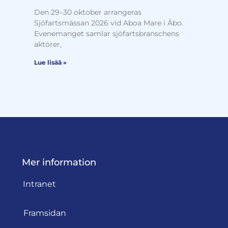
Den 29–30 oktober arrangeras
Sjöfartsmässan 2026 vid Aboa Mare i Åbo.
Evenemanget samlar sjöfartsbranschens
aktörer,
Lue lisää »
Mer information
Intranet
Framsidan