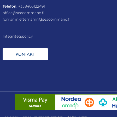
Telefon:
+358405122491
office@seacommand.fi
förnamn.efternamn@seacommand.fi
Integritetspolicy
KONTAKT
Copyright Suomen Laivanpäällystöliitto - Site by Folcan