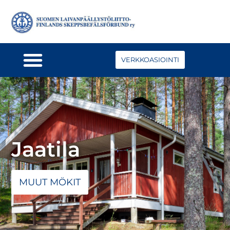
VERKKOASIOINTI
Jaatila
MUUT MÖKIT