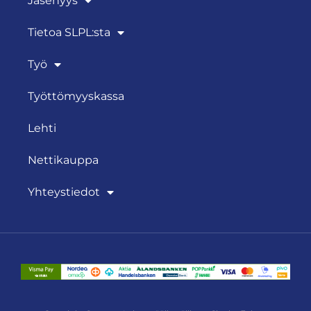
Jäsenyys
Tietoa SLPL:sta
Työ
Työttömyyskassa
Lehti
Nettikauppa
Yhteystiedot