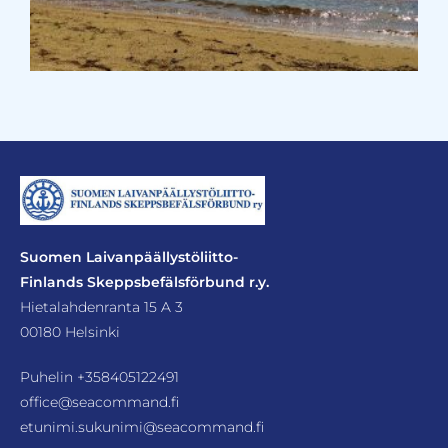
Suomen Laivanpäällystöliitto-
Finlands Skeppsbefälsförbund r.y.
Hietalahdenranta 15 A 3
00180 Helsinki
Puhelin
+358405122491
office@seacommand.fi
etunimi.sukunimi@seacommand.fi