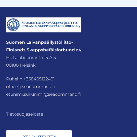
Suomen Laivanpäällystöliitto-
Finlands Skeppsbefälsförbund r.y.
Hietalahdenranta 15 A 3
00180 Helsinki
Puhelin
+358405122491
office@seacommand.fi
etunimi.sukunimi@seacommand.fi
Tietosuojaseloste