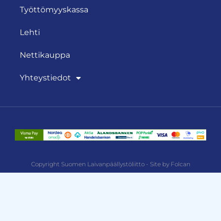
Työttömyyskassa
Lehti
Nettikauppa
Yhteystiedot
Copyright Suomen Laivanpäällystöliitto - Site by Folcan