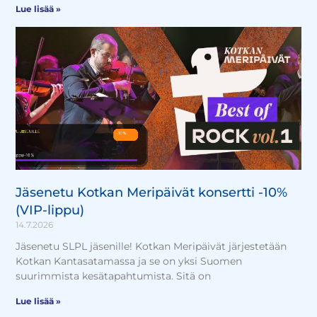
Lue lisää »
Jäsenetu Kotkan Meripäivät konsertti -10%
(VIP-lippu)
14.7.2026
Jäsenetu SLPL jäsenille! Kotkan Meripäivät järjestetään
Kotkan Kantasatamassa ja se on yksi Suomen
suurimmista kesätapahtumista. Sitä on
Lue lisää »