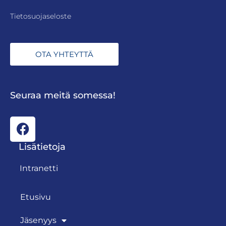
Tietosuojaseloste
OTA YHTEYTTÄ
Seuraa meitä somessa!
Lisätietoja
Intranetti
Etusivu
Jäsenyys