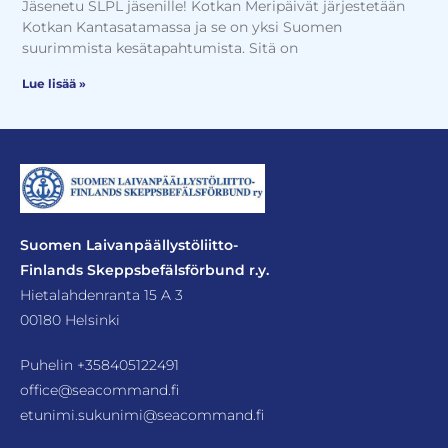
Jäsenetu SLPL jäsenille! Kotkan Meripäivät järjestetään
Kotkan Kantasatamassa ja se on yksi Suomen
suurimmista kesätapahtumista. Sitä on
Lue lisää »
Suomen Laivanpäällystöliitto-
Finlands Skeppsbefälsförbund r.y.
Hietalahdenranta 15 A 3
00180 Helsinki
Puhelin
+358405122491
office@seacommand.fi
etunimi.sukunimi@seacommand.fi