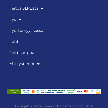
Tietoa SLPL:sta
Työ
Työttömyyskassa
Lehti
Nettikauppa
Yhteystiedot
Copyright Suomen Laivanpäällystöliitto - Site by Folcan