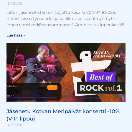
16.7.2026
Liiton jäsenrekisteri on suljettu kesällä 20.7.-14.8.2026.
Kiireellisissö työsuhde- ja palkka-asioissa ota yhteyttä
johan.ramsland@seacommand.fi Aurinkoista loppukesää!
Lue lisää »
Jäsenetu Kotkan Meripäivät konsertti -10%
(VIP-lippu)
14.7.2026