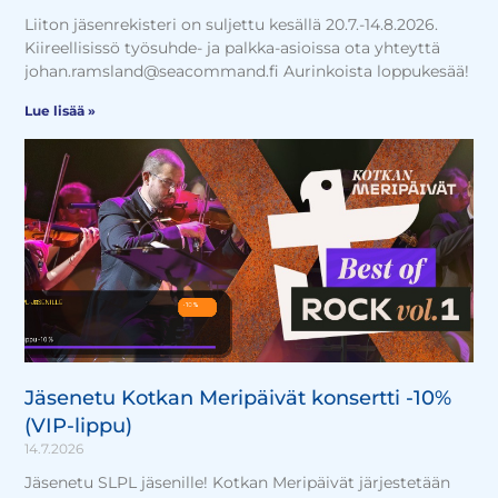
Liiton jäsenrekisteri on suljettu kesällä 20.7.-14.8.2026.
Kiireellisissö työsuhde- ja palkka-asioissa ota yhteyttä
johan.ramsland@seacommand.fi Aurinkoista loppukesää!
Lue lisää »
Jäsenetu Kotkan Meripäivät konsertti -10%
(VIP-lippu)
14.7.2026
Jäsenetu SLPL jäsenille! Kotkan Meripäivät järjestetään