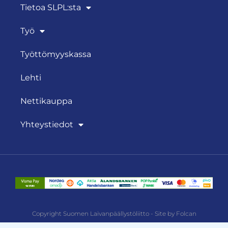
Tietoa SLPL:sta
Työ
Työttömyyskassa
Lehti
Nettikauppa
Yhteystiedot
Copyright Suomen Laivanpäällystöliitto - Site by Folcan