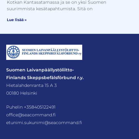
Kotkan Kantasatamassa ja se on yksi Suomen
suurimmista kesätapahtumista. Sitä on
Lue lisää »
Suomen Laivanpäällystöliitto-
Finlands Skeppsbefälsförbund r.y.
Hietalahdenranta 15 A 3
00180 Helsinki
Puhelin
+358405122491
office@seacommand.fi
etunimi.sukunimi@seacommand.fi