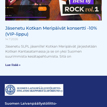
Jäsenetu Kotkan Meripäivät konsertti -10%
(VIP-lippu)
14.7.2026
Jäsenetu SLPL jäsenille! Kotkan Meripäivät järjestetään
Kotkan Kantasatamassa ja se on yksi Suomen
suurimmista kesätapahtumista. Sitä on
Lue lisää »
Suomen Laivanpäällystöliitto-