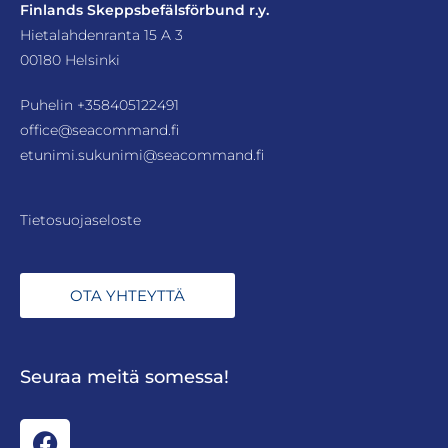
Finlands Skeppsbefälsförbund r.y.
Hietalahdenranta 15 A 3
00180 Helsinki
Puhelin
+358405122491
office@seacommand.fi
etunimi.sukunimi@seacommand.fi
Tietosuojaseloste
OTA YHTEYTTÄ
Seuraa meitä somessa!