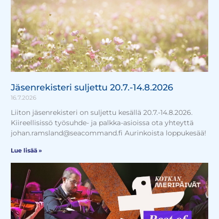
Jäsenrekisteri suljettu 20.7.-14.8.2026
16.7.2026
Liiton jäsenrekisteri on suljettu kesällä 20.7.-14.8.2026.
Kiireellisissö työsuhde- ja palkka-asioissa ota yhteyttä
johan.ramsland@seacommand.fi Aurinkoista loppukesää!
Lue lisää »