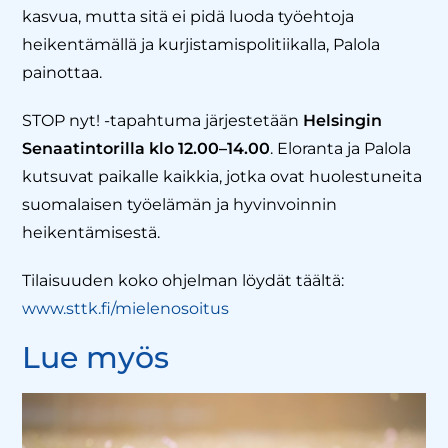
kasvua, mutta sitä ei pidä luoda työehtoja
heikentämällä ja kurjistamispolitiikalla, Palola
painottaa.
STOP nyt! -tapahtuma järjestetään
Helsingin
Senaatintorilla klo 12.00–14.00
. Eloranta ja Palola
kutsuvat paikalle kaikkia, jotka ovat huolestuneita
suomalaisen työelämän ja hyvinvoinnin
heikentämisestä.
Tilaisuuden koko ohjelman löydät täältä:
www.sttk.fi/mielenosoitus
Lue myös