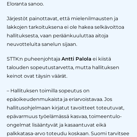
Eloranta sanoo.
Järjestöt painottavat, että mielenilmausten ja
lakkojen tarkoituksena ei ole hakea selkävoittoa
hallituksesta, vaan peräänkuuluttaa aitoja
neuvotteluita sanelun sijaan.
STTK:n puheenjohtaja
Antti Palola
ei kiistä
talouden sopeutustarvetta, mutta hallituksen
keinot ovat täysin väärät.
– Hallituksen toimilla sopeutus on
epäoikeudenmukaista ja eriarvoistavaa. Jos
hallitusohjelmaan kirjatut tavoitteet toteutuvat,
epävarmuus työelämässä kasvaa, toimeentulo-
ongelmat lisääntyvät ja kasaantuvat eikä
palkkatasa-arvo toteudu koskaan. Suomi tarvitsee