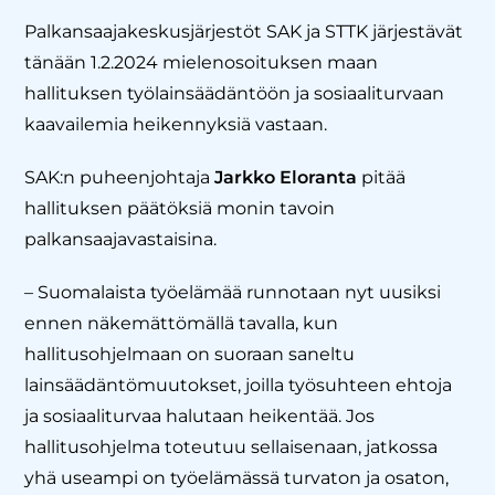
Palkansaajakeskusjärjestöt SAK ja STTK järjestävät
tänään 1.2.2024 mielenosoituksen maan
hallituksen työlainsäädäntöön ja sosiaaliturvaan
kaavailemia heikennyksiä vastaan.
SAK:n puheenjohtaja
Jarkko Eloranta
pitää
hallituksen päätöksiä monin tavoin
palkansaajavastaisina.
– Suomalaista työelämää runnotaan nyt uusiksi
ennen näkemättömällä tavalla, kun
hallitusohjelmaan on suoraan saneltu
lainsäädäntömuutokset, joilla työsuhteen ehtoja
ja sosiaaliturvaa halutaan heikentää. Jos
hallitusohjelma toteutuu sellaisenaan, jatkossa
yhä useampi on työelämässä turvaton ja osaton,