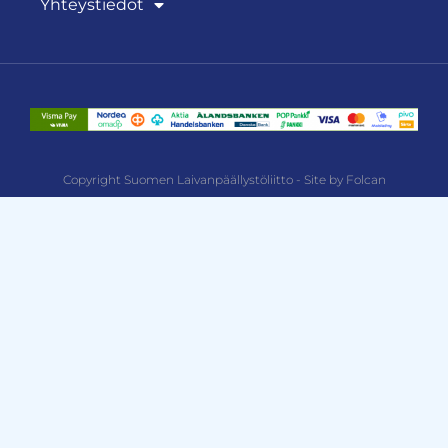
Yhteystiedot
Copyright Suomen Laivanpäällystöliitto - Site by Folcan