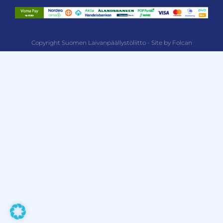
Copyright Suomen Laivanpäällystöliitto - Site by Folcan