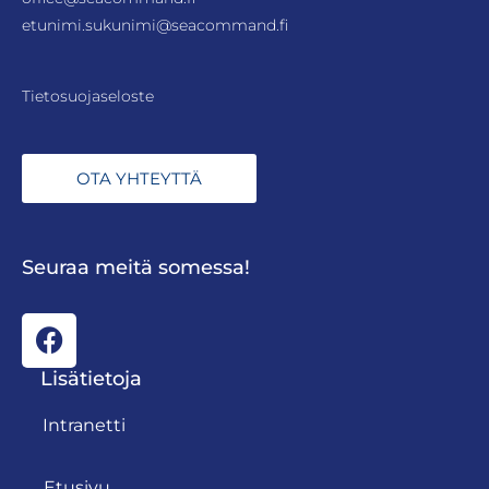
etunimi.sukunimi@seacommand.fi
Tietosuojaseloste
OTA YHTEYTTÄ
Seuraa meitä somessa!
Lisätietoja
Intranetti
Etusivu