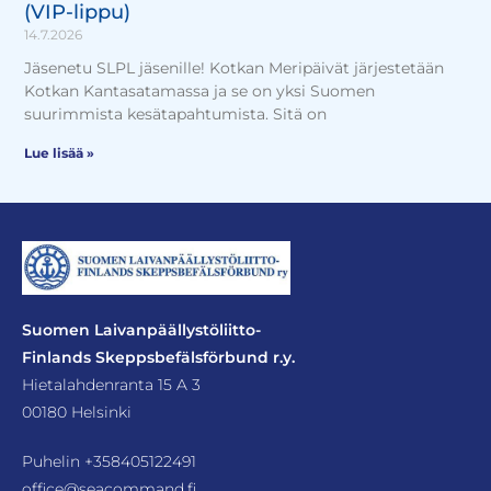
(VIP-lippu)
14.7.2026
Jäsenetu SLPL jäsenille! Kotkan Meripäivät järjestetään
Kotkan Kantasatamassa ja se on yksi Suomen
suurimmista kesätapahtumista. Sitä on
Lue lisää »
Suomen Laivanpäällystöliitto-
Finlands Skeppsbefälsförbund r.y.
Hietalahdenranta 15 A 3
00180 Helsinki
Puhelin
+358405122491
office@seacommand.fi