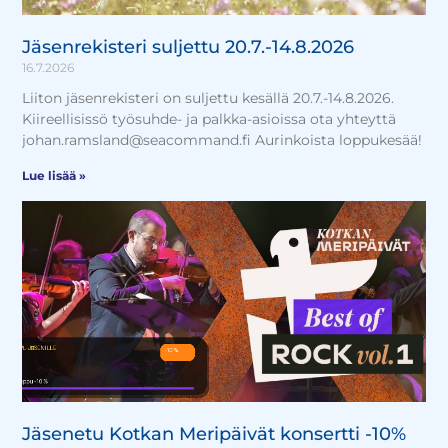
Jäsenrekisteri suljettu 20.7.-14.8.2026
16.7.2026
Liiton jäsenrekisteri on suljettu kesällä 20.7.-14.8.2026.
Kiireellisissö työsuhde- ja palkka-asioissa ota yhteyttä
johan.ramsland@seacommand.fi Aurinkoista loppukesää!
Lue lisää »
Jäsenetu Kotkan Meripäivät konsertti -10%