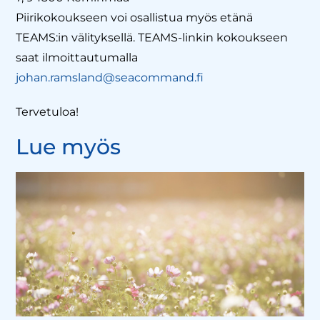
Piirikokoukseen voi osallistua myös etänä
TEAMS:in välityksellä. TEAMS-linkin kokoukseen
saat ilmoittautumalla
johan.ramsland@seacommand.fi
Tervetuloa!
Lue myös