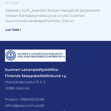
14.7.2026
Jäsenetu SLPL jäsenille! Kotkan Meripäivät järjestetään
Kotkan Kantasatamassa ja se on yksi Suomen
suurimmista kesätapahtumista. Sitä on
Lue lisää »
Suomen Laivanpäällystöliitto-
Finlands Skeppsbefälsförbund r.y.
Hietalahdenranta 15 A 3
00180 Helsinki
Puhelin
+358405122491
office@seacommand.fi