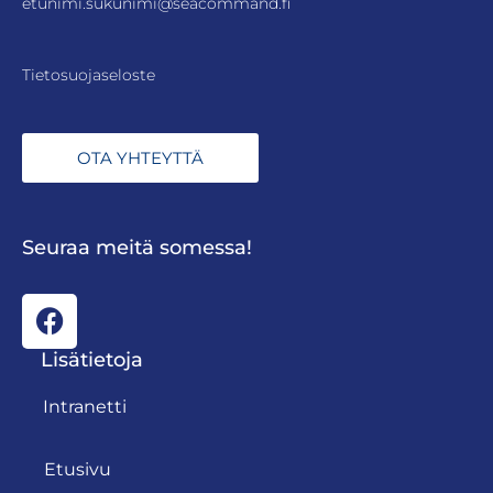
etunimi.sukunimi@seacommand.fi
Tietosuojaseloste
OTA YHTEYTTÄ
Seuraa meitä somessa!
Lisätietoja
Intranetti
Etusivu