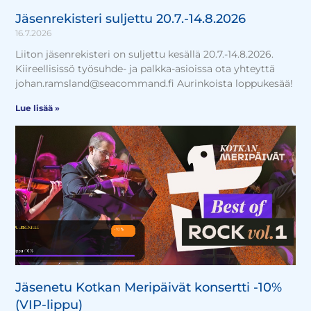
Jäsenrekisteri suljettu 20.7.-14.8.2026
16.7.2026
Liiton jäsenrekisteri on suljettu kesällä 20.7.-14.8.2026.
Kiireellisissö työsuhde- ja palkka-asioissa ota yhteyttä
johan.ramsland@seacommand.fi Aurinkoista loppukesää!
Lue lisää »
Jäsenetu Kotkan Meripäivät konsertti -10%
(VIP-lippu)