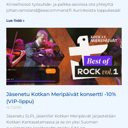
Kiireellisissö työsuhde- ja palkka-asioissa ota yhteyttä
johan.ramsland@seacommand.fi Aurinkoista loppukesää!
Lue lisää »
Jäsenetu Kotkan Meripäivät konsertti -10%
(VIP-lippu)
14.7.2026
Jäsenetu SLPL jäsenille! Kotkan Meripäivät järjestetään
Kotkan Kantasatamassa ja se on yksi Suomen