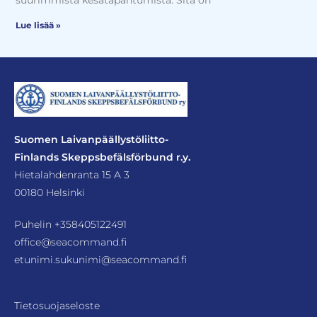
suurimmista kesätapahtumista. Sitä on
Lue lisää »
Suomen Laivanpäällystöliitto-
Finlands Skeppsbefälsförbund r.y.
Hietalahdenranta 15 A 3
00180 Helsinki
Puhelin
+358405122491
office@seacommand.fi
etunimi.sukunimi@seacommand.fi
Tietosuojaseloste