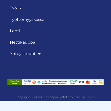
Työ
Työttömyyskassa
Lehti
Nettikauppa
Yhteystiedot
Copyright Suomen Laivanpäällystöliitto - Site by Folcan