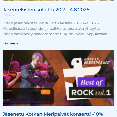
Jäsenrekisteri suljettu 20.7.-14.8.2026
16.7.2026
Liiton jäsenrekisteri on suljettu kesällä 20.7.-14.8.2026.
Kiireellisissö työsuhde- ja palkka-asioissa ota yhteyttä
johan.ramsland@seacommand.fi Aurinkoista loppukesää!
Läs mer »
Jäsenetu Kotkan Meripäivät konsertti -10%