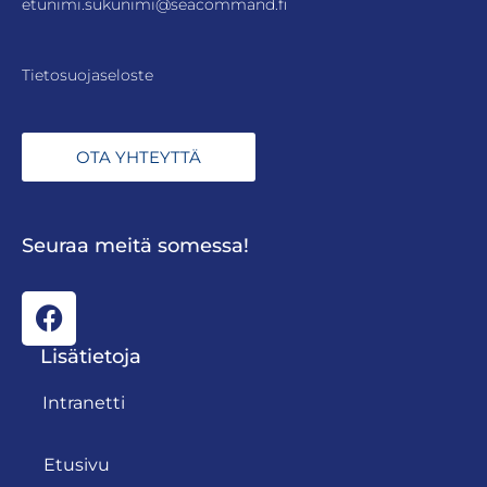
etunimi.sukunimi@seacommand.fi
Tietosuojaseloste
OTA YHTEYTTÄ
Seuraa meitä somessa!
Lisätietoja
Intranetti
Etusivu