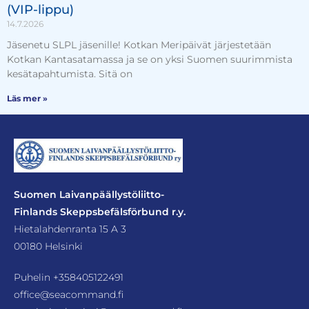
(VIP-lippu)
14.7.2026
Jäsenetu SLPL jäsenille! Kotkan Meripäivät järjestetään
Kotkan Kantasatamassa ja se on yksi Suomen suurimmista
kesätapahtumista. Sitä on
Läs mer »
Suomen Laivanpäällystöliitto-
Finlands Skeppsbefälsförbund r.y.
Hietalahdenranta 15 A 3
00180 Helsinki
Puhelin
+358405122491
office@seacommand.fi