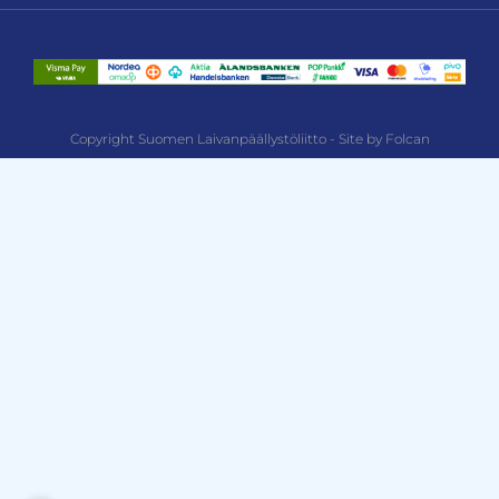
Copyright Suomen Laivanpäällystöliitto - Site by Folcan