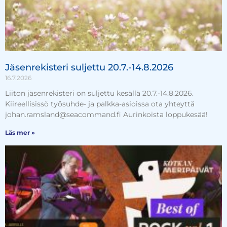
Jäsenrekisteri suljettu 20.7.-14.8.2026
16.7.2026
Liiton jäsenrekisteri on suljettu kesällä 20.7.-14.8.2026.
Kiireellisissö työsuhde- ja palkka-asioissa ota yhteyttä
johan.ramsland@seacommand.fi Aurinkoista loppukesää!
Läs mer »