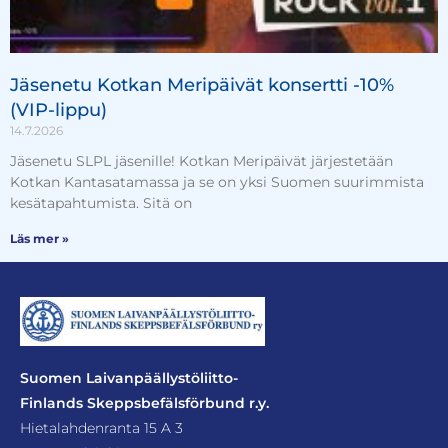
Jäsenetu Kotkan Meripäivät konsertti -10%
(VIP-lippu)
14.7.2026
Jäsenetu SLPL jäsenille! Kotkan Meripäivät järjestetään
Kotkan Kantasatamassa ja se on yksi Suomen suurimmista
kesätapahtumista. Sitä on
Läs mer »
Suomen Laivanpäällystöliitto-
Finlands Skeppsbefälsförbund r.y.
Hietalahdenranta 15 A 3