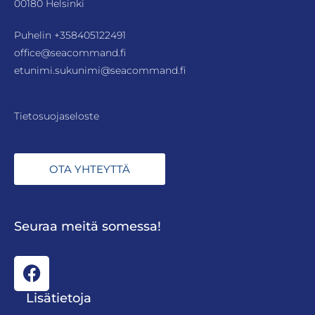
00180 Helsinki
Puhelin
+358405122491
office@seacommand.fi
etunimi.sukunimi@seacommand.fi
Tietosuojaseloste
OTA YHTEYTTÄ
Seuraa meitä somessa!
Lisätietoja