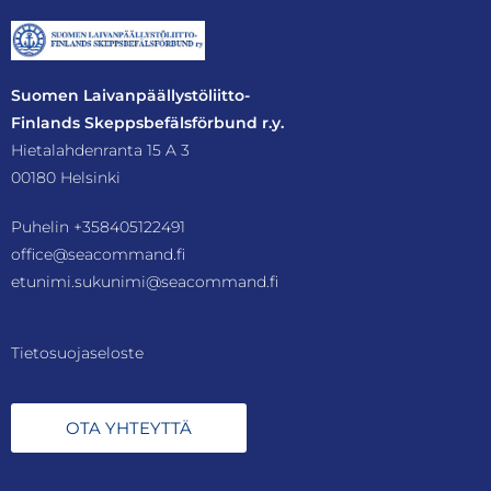
Suomen Laivanpäällystöliitto-
Finlands Skeppsbefälsförbund r.y.
Hietalahdenranta 15 A 3
00180 Helsinki
Puhelin
+358405122491
office@seacommand.fi
etunimi.sukunimi@seacommand.fi
Tietosuojaseloste
OTA YHTEYTTÄ