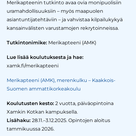
Merikapteenin tutkinto avaa ovia monipuolisiin
uramahdollisuuksiin – myös maapuolen
asiantuntijatehtäviin – ja vahvistaa kilpailukykyä
kansainvälisten varustamojen rekrytoinneissa.
Tutkintonimike:
Merikapteeni (AMK)
Lue lisää koulutuksesta ja hae:
xamk.fi/merikapteeni
Merikapteeni (AMK), merenkulku – Kaakkois-
Suomen ammattikorkeakoulu
Koulutusten kesto:
2 vuotta, päiväopintoina
Xamkin Kotkan kampuksella.
Lisähaku:
28.11.–3.12.2025. Opintojen aloitus
tammikuussa 2026.