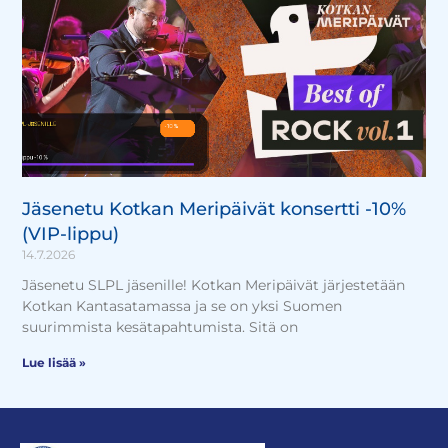
Jäsenetu Kotkan Meripäivät konsertti -10%
(VIP-lippu)
14.7.2026
Jäsenetu SLPL jäsenille! Kotkan Meripäivät järjestetään
Kotkan Kantasatamassa ja se on yksi Suomen
suurimmista kesätapahtumista. Sitä on
Lue lisää »