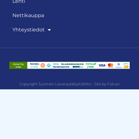
Lehti
Nettikauppa
Yhteystiedot
Copyright Suomen Laivanpäällystöliitto - Site by Folcan