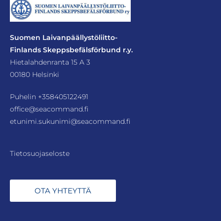
Suomen Laivanpäällystöliitto-
Finlands Skeppsbefälsförbund r.y.
Hietalahdenranta 15 A 3
00180 Helsinki
Puhelin
+358405122491
office@seacommand.fi
etunimi.sukunimi@seacommand.fi
Tietosuojaseloste
OTA YHTEYTTÄ