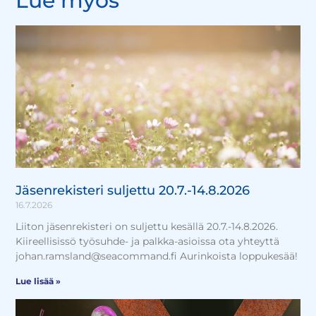
Lue myös
Jäsenrekisteri suljettu 20.7.-14.8.2026
16.7.2026
Liiton jäsenrekisteri on suljettu kesällä 20.7.-14.8.2026.
Kiireellisissö työsuhde- ja palkka-asioissa ota yhteyttä
johan.ramsland@seacommand.fi Aurinkoista loppukesää!
Lue lisää »