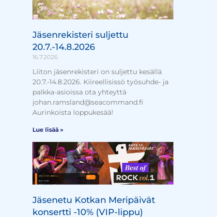
Jäsenrekisteri suljettu
20.7.-14.8.2026
16.7.2026
Liiton jäsenrekisteri on suljettu kesällä
20.7.-14.8.2026. Kiireellisissö työsuhde- ja
palkka-asioissa ota yhteyttä
johan.ramsland@seacommand.fi
Aurinkoista loppukesää!
Lue lisää »
Jäsenetu Kotkan Meripäivät
konsertti -10% (VIP-lippu)