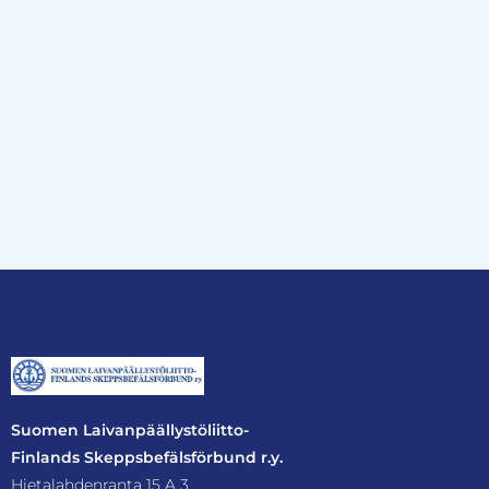
Suomen Laivanpäällystöliitto-
Finlands Skeppsbefälsförbund r.y.
Hietalahdenranta 15 A 3