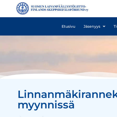
Etusivu
Jäsenyys
T
Linnanmäkirannekk
myynnissä