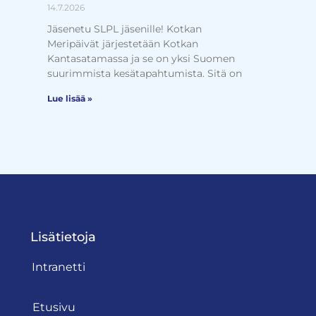
14.7.2026
Jäsenetu SLPL jäsenille! Kotkan
Meripäivät järjestetään Kotkan
Kantasatamassa ja se on yksi Suomen
suurimmista kesätapahtumista. Sitä on
Lue lisää »
Lisätietoja
Intranetti
Etusivu