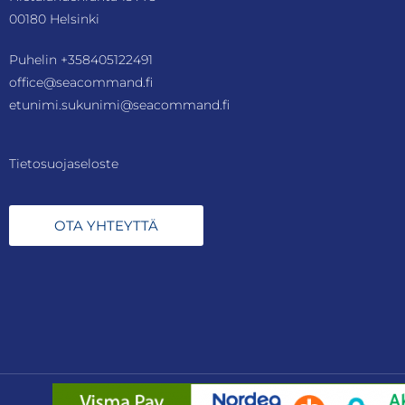
00180 Helsinki
Puhelin
+358405122491
office@seacommand.fi
etunimi.sukunimi@seacommand.fi
Tietosuojaseloste
OTA YHTEYTTÄ