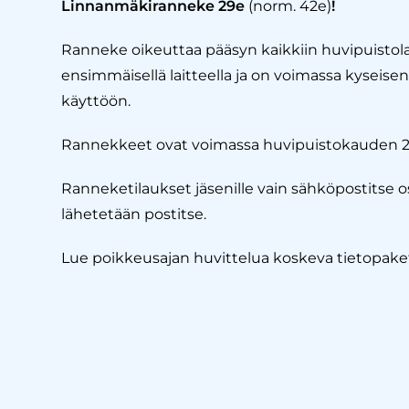
Linnanmäkiranneke 29e
(norm. 42e)
!
Ranneke oikeuttaa pääsyn kaikkiin huvipuistola
ensimmäisellä laitteella ja on voimassa kyseis
käyttöön.
Rannekkeet ovat voimassa huvipuistokauden 2
Ranneketilaukset jäsenille vain sähköpostitse 
lähetetään postitse.
Lue poikkeusajan huvittelua koskeva tietopaket