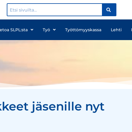
ietoa SLPL:sta
Työ
Työttömyyskassa
Lehti
eet jäsenille nyt