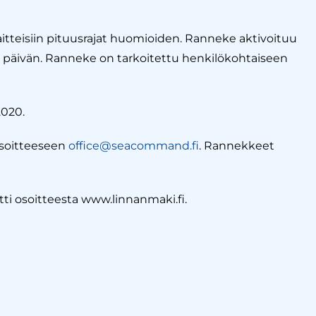
itteisiin pituusrajat huomioiden. Ranneke aktivoituu
en päivän. Ranneke on tarkoitettu henkilökohtaiseen
020.
osoitteeseen
office@seacommand.fi
. Rannekkeet
ti osoitteesta www.linnanmaki.fi.