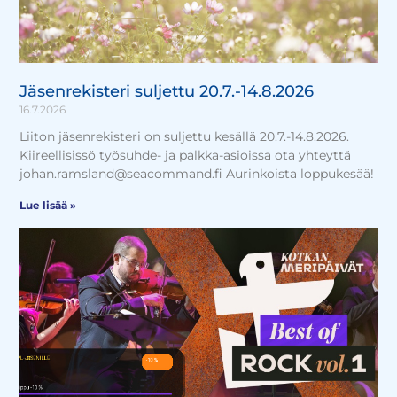
Jäsenrekisteri suljettu 20.7.-14.8.2026
16.7.2026
Liiton jäsenrekisteri on suljettu kesällä 20.7.-14.8.2026.
Kiireellisissö työsuhde- ja palkka-asioissa ota yhteyttä
johan.ramsland@seacommand.fi Aurinkoista loppukesää!
Lue lisää »