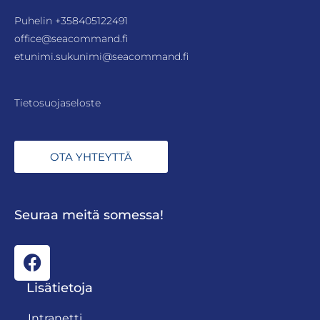
Puhelin
+358405122491
office@seacommand.fi
etunimi.sukunimi@seacommand.fi
Tietosuojaseloste
OTA YHTEYTTÄ
Seuraa meitä somessa!
Lisätietoja
Intranetti