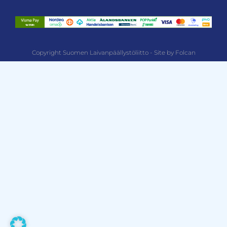
Copyright Suomen Laivanpäällystöliitto - Site by Folcan