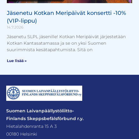
Jäsenetu Kotkan Meripäivät konsertti -10%
(VIP-lippu)
14.7.2026
Jäsenetu SLPL jäsenille! Kotkan Meripäivät järjestetään
Kotkan Kantasatamassa ja se on yksi Suomen
suurimmista kesätapahtumista. Sitä on
Lue lisää »
Suomen Laivanpäällystöliitto-
Finlands Skeppsbefälsförbund r.y.
Hietalahdenranta 15 A 3
00180 Helsinki