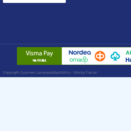
Copyright Suomen Laivanpäällystöliitto - Site by Folcan