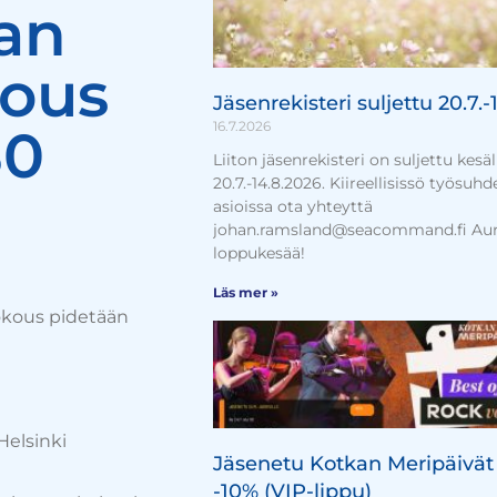
an
kous
Jäsenrekisteri suljettu 20.7.-
16.7.2026
30
Liiton jäsenrekisteri on suljettu kesäl
20.7.-14.8.2026. Kiireellisissö työsuhd
asioissa ota yhteyttä
johan.ramsland@seacommand.fi Aur
loppukesää!
Läs mer »
kokous pidetään
elsinki
Jäsenetu Kotkan Meripäivät 
-10% (VIP-lippu)