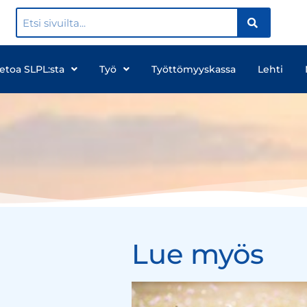
ietoa SLPL:sta
Työ
Työttömyyskassa
Lehti
Lue myös