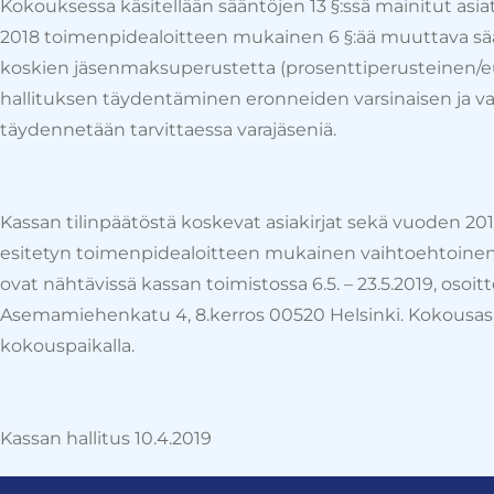
Kokouksessa käsitellään sääntöjen 13 §:ssä mainitut asi
2018 toimenpidealoitteen mukainen 6 §:ää muuttava s
koskien jäsenmaksuperustetta (prosenttiperusteinen/e
hallituksen täydentäminen eronneiden varsinaisen ja va
täydennetään tarvittaessa varajäseniä.
Kassan tilinpäätöstä koskevat asiakirjat sekä vuoden 2
esitetyn toimenpidealoitteen mukainen vaihtoehtoine
ovat nähtävissä kassan toimistossa 6.5. – 23.5.2019, osoit
Asemamiehenkatu 4, 8.kerros 00520 Helsinki. Kokousasiak
kokouspaikalla.
Kassan hallitus 10.4.2019