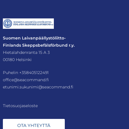
Suomen Laivanpäällystöliitto-
Finlands Skeppsbefälsförbund r.y.
Hietalahdenranta 15 A 3
00180 Helsinki
Puhelin
+358405122491
office@seacommand.fi
etunimi.sukunimi@seacommand.fi
Tietosuojaseloste
OTA YHTEYTTÄ