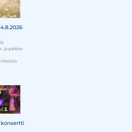
14.8.2026
lä
e- ja palkka-
inkoista
konsertti