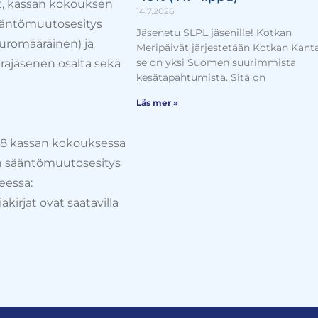
at, kassan kokouksen
14.7.2026
ääntömuutosesitys
Jäsenetu SLPL jäsenille! Kotkan
uromääräinen) ja
Meripäivät järjestetään Kotkan Kant
se on yksi Suomen suurimmista
rajäsenen osalta sekä
kesätapahtumista. Sitä on
Läs mer »
018 kassan kokouksessa
n sääntömuutosesitys
teessa:
irjat ovat saatavilla