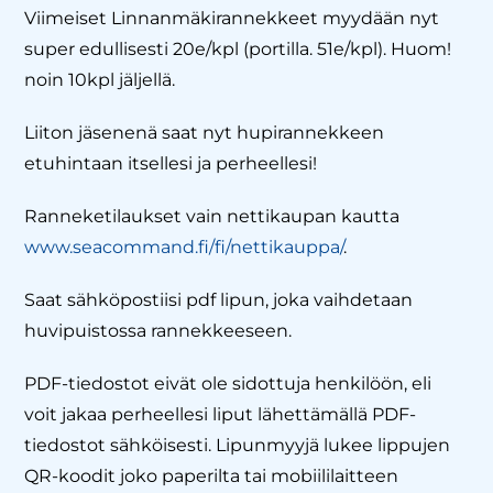
Viimeiset Linnanmäkirannekkeet myydään nyt
super edullisesti 20e/kpl (portilla. 51e/kpl). Huom!
noin 10kpl jäljellä.
Liiton jäsenenä saat nyt hupirannekkeen
etuhintaan itsellesi ja perheellesi!
Ranneketilaukset vain nettikaupan kautta
www.seacommand.fi/fi/nettikauppa/
.
Saat sähköpostiisi pdf lipun, joka vaihdetaan
huvipuistossa rannekkeeseen.
PDF-tiedostot eivät ole sidottuja henkilöön, eli
voit jakaa perheellesi liput lähettämällä PDF-
tiedostot sähköisesti. Lipunmyyjä lukee lippujen
QR-koodit joko paperilta tai mobiililaitteen