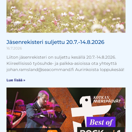
Jäsenrekisteri suljettu 20.7.-14.8.2026
16.7.2026
Liiton jäsenrekisteri on suljettu kesällä 20.7.-14.8.2026.
Kiireellisissö työsuhde- ja palkka-asioissa ota yhteyttä
johan.ramsland@seacommand.fi Aurinkoista loppukesää!
Lue lisää »