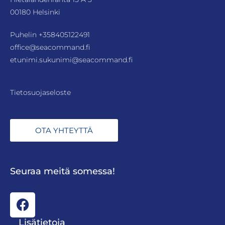
00180 Helsinki
Puhelin
+358405122491
office@seacommand.fi
etunimi.sukunimi@seacommand.fi
Tietosuojaseloste
OTA YHTEYTTÄ
Seuraa meitä somessa!
Lisätietoja