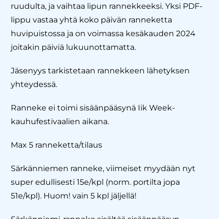
ruudulta, ja vaihtaa lipun rannekkeeksi. Yksi PDF-
lippu vastaa yhtä koko päivän ranneketta
huvipuistossa ja on voimassa kesäkauden 2024
joitakin päiviä lukuunottamatta.
Jäsenyys tarkistetaan rannekkeen lähetyksen
yhteydessä.
Ranneke ei toimi sisäänpääsynä Iik Week-
kauhufestivaalien aikana.
Max 5 ranneketta/tilaus
Särkänniemen ranneke, viimeiset myydään nyt
super edullisesti 15e/kpl (norm. portilta jopa
51e/kpl). Huom! vain 5 kpl jäljellä!