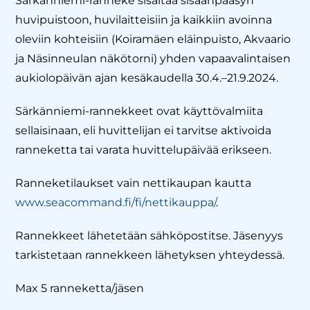
Särkänniemi-ranneke sisältää sisäänpääsyn
huvipuistoon, huvilaitteisiin ja kaikkiin avoinna
oleviin kohteisiin (Koiramäen eläinpuisto, Akvaario
ja Näsinneulan näkötorni) yhden vapaavalintaisen
aukiolopäivän ajan kesäkaudella 30.4.–21.9.2024.
Särkänniemi-rannekkeet ovat käyttövalmiita
sellaisinaan, eli huvittelijan ei tarvitse aktivoida
ranneketta tai varata huvittelupäivää erikseen.
Ranneketilaukset vain nettikaupan kautta
www.seacommand.fi/fi/nettikauppa/
.
Rannekkeet lähetetään sähköpostitse. Jäsenyys
tarkistetaan rannekkeen lähetyksen yhteydessä.
Max 5 ranneketta/jäsen