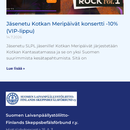
Jäsenetu Kotkan Meripäivät konsertti -10%
(VIP-lippu)
14.7.2026
Jäsenetu SLPL jäsenille! Kotkan Meripäivät järjestetään
Kotkan Kantasatamassa ja se on yksi Suomen
suurimmista kesätapahtumista. Sitä on
Lue lisää »
Suomen Laivanpäällystöliitto-
Finlands Skeppsbefälsförbund r.y.
Hietalahdenranta 15 A 3