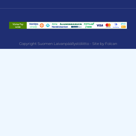
Copyright Suomen Laivanpäällystöliitto - Site by Folcan