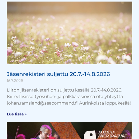
Jäsenrekisteri suljettu 20.7.-14.8.2026
16.7.2026
Liiton jäsenrekisteri on suljettu kesällä 20.7.-14.8.2026.
Kiireellisissö työsuhde- ja palkka-asioissa ota yhteyttä
johan.ramsland@seacommand.fi Aurinkoista loppukesää!
Lue lisää »