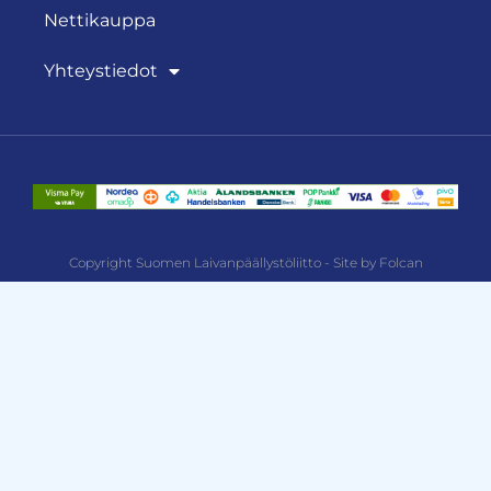
Nettikauppa
Yhteystiedot
Copyright Suomen Laivanpäällystöliitto - Site by Folcan