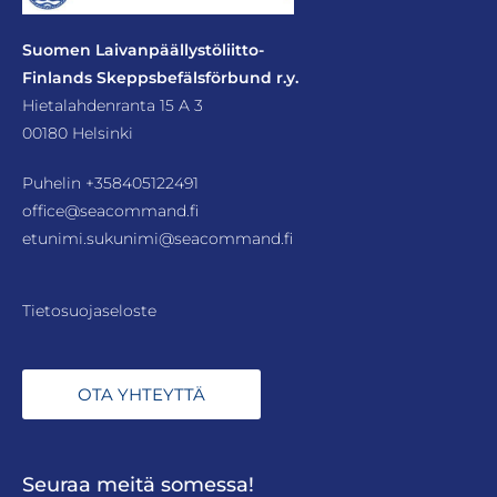
Suomen Laivanpäällystöliitto-
Finlands Skeppsbefälsförbund r.y.
Hietalahdenranta 15 A 3
00180 Helsinki
Puhelin
+358405122491
office@seacommand.fi
etunimi.sukunimi@seacommand.fi
Tietosuojaseloste
OTA YHTEYTTÄ
Seuraa meitä somessa!