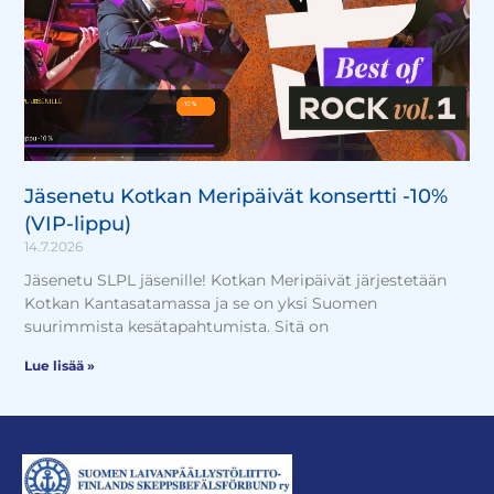
Jäsenetu Kotkan Meripäivät konsertti -10%
(VIP-lippu)
14.7.2026
Jäsenetu SLPL jäsenille! Kotkan Meripäivät järjestetään
Kotkan Kantasatamassa ja se on yksi Suomen
suurimmista kesätapahtumista. Sitä on
Lue lisää »