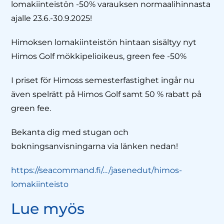
lomakiinteistön -50% varauksen normaalihinnasta
ajalle 23.6.-30.9.2025!
Himoksen lomakiinteistön hintaan sisältyy nyt
Himos Golf mökkipelioikeus, green fee -50%
I priset för Himoss semesterfastighet ingår nu
även spelrätt på Himos Golf samt 50 % rabatt på
green fee.
Bekanta dig med stugan och
bokningsanvisningarna via länken nedan!
https://seacommand.fi/…/jasenedut/himos-
lomakiinteisto
Lue myös