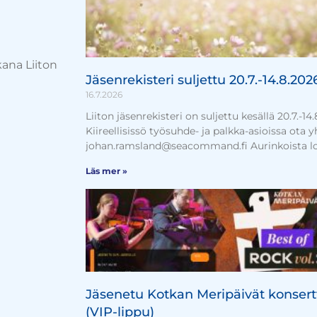
kana Liiton
Jäsenrekisteri suljettu 20.7.-14.8.202
16.7.2026
Liiton jäsenrekisteri on suljettu kesällä 20.7.-14
Kiireellisissö työsuhde- ja palkka-asioissa ota 
johan.ramsland@seacommand.fi Aurinkoista l
Läs mer »
Jäsenetu Kotkan Meripäivät konsert
(VIP-lippu)