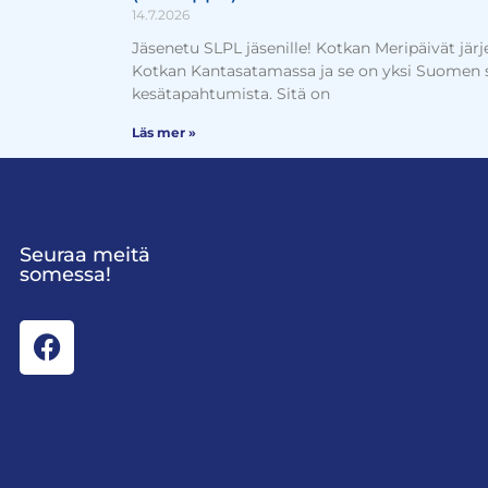
14.7.2026
Jäsenetu SLPL jäsenille! Kotkan Meripäivät jär
Kotkan Kantasatamassa ja se on yksi Suomen
kesätapahtumista. Sitä on
Läs mer »
Seuraa meitä
somessa!