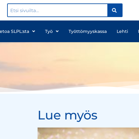
ietoa SLPL:sta
Työ
Työttömyyskassa
Lehti
Lue myös