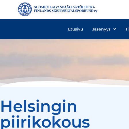
Etusivu
Jäsenyys
T
Helsingin
piirikokous