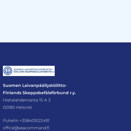
Suomen Laivanpäällystöliitto-
Finlands Skeppsbefälsförbund r.y.
Hietalahdenranta 15 A 3
00180 Helsinki
Puhelin
+358405122491
office@seacommand.fi