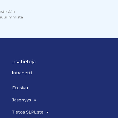
jestetään
 suurimmista
Lisätietoja
Intranetti
Etusivu
Jäsenyys
Tietoa SLPL:sta