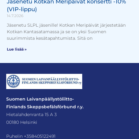
Jäsenetu Kotkan Meripäivät konsertti -10%
(VIP-lippu)
14.7.2026
Jäsenetu SLPL jäsenille! Kotkan Meripäivät järjestetään
Kotkan Kantasatamassa ja se on yksi Suomen
suurimmista kesätapahtumista. Sitä on
Lue lisää »
Suomen Laivanpäällystöliitto-
Finlands Skeppsbefälsförbund r.y.
Hietalahdenranta 15 A 3
00180 Helsinki
Puhelin
+358405122491