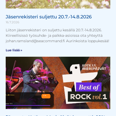
Jäsenrekisteri suljettu 20.7.-14.8.2026
16.7.2026
Liiton jäsenrekisteri on suljettu kesällä 20.7.-14.8.2026.
Kiireellisissö työsuhde- ja palkka-asioissa ota yhteyttä
johan.ramsland@seacommand.fi Aurinkoista loppukesää!
Lue lisää »