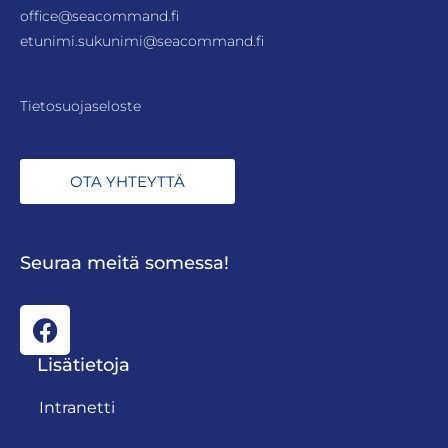
office@seacommand.fi
etunimi.sukunimi@seacommand.fi
Tietosuojaseloste
OTA YHTEYTTÄ
Seuraa meitä somessa!
Lisätietoja
Intranetti