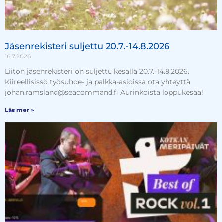
Jäsenrekisteri suljettu 20.7.-14.8.2026
16.7.2026
Liiton jäsenrekisteri on suljettu kesällä 20.7.-14.8.2026.
Kiireellisissö työsuhde- ja palkka-asioissa ota yhteyttä
johan.ramsland@seacommand.fi Aurinkoista loppukesää!
Läs mer »