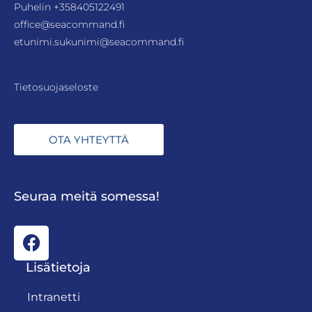
Puhelin
+358405122491
office@seacommand.fi
etunimi.sukunimi@seacommand.fi
Tietosuojaseloste
OTA YHTEYTTÄ
Seuraa meitä somessa!
Lisätietoja
Intranetti