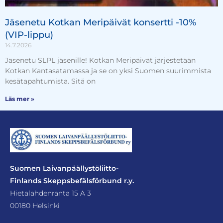
Jäsenetu Kotkan Meripäivät konsertti -10%
(VIP-lippu)
14.7.2026
Jäsenetu SLPL jäsenille! Kotkan Meripäivät järjestetään
Kotkan Kantasatamassa ja se on yksi Suomen suurimmista
kesätapahtumista. Sitä on
Läs mer »
Suomen Laivanpäällystöliitto-
Finlands Skeppsbefälsförbund r.y.
Hietalahdenranta 15 A 3
00180 Helsinki