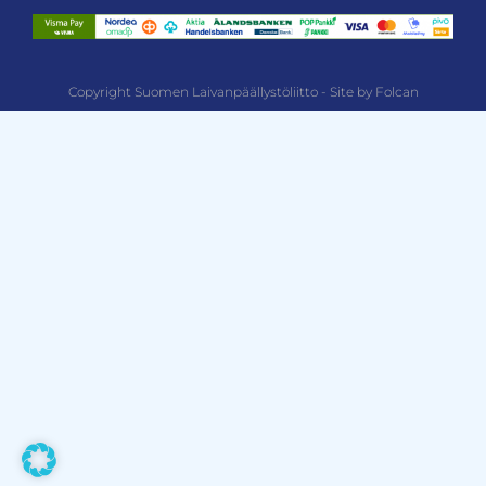
Copyright Suomen Laivanpäällystöliitto - Site by Folcan