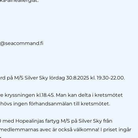
a-aineallergiat.
nd@seacommand.fi
 på M/S Silver Sky lördag 30.8.2025 kl. 19.30-22.00.
e kryssningen kl.18.45. Man kan delta i kretsmötet
t behövs ingen förhandsanmälan till kretsmötet.
0 med Hopealinjas fartyg M/S på Silver Sky från
 medlemmarnas avec är också välkomna! I priset ingår