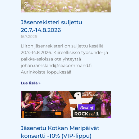
Jäsenrekisteri suljettu
20.7.-14.8.2026
16.7.2026
Liiton jäsenrekisteri on suljettu kesällä
20.7.-14.8.2026. Kiireellisissö työsuhde- ja
palkka-asioissa ota yhteyttä
johan.ramsland@seacommand.fi
Aurinkoista loppukesää!
Lue lisää »
Jäsenetu Kotkan Meripäivät
konsertti -10% (VIP-lippu)