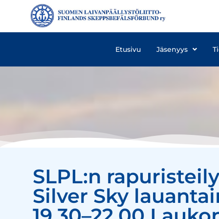
Etusivu
Jäsenyys
T
SLPL:n rapuristeil
Silver Sky lauantai
19.30–22.00 Laukon