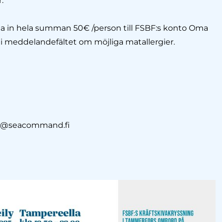
.
la in hela summan 50€ /person till FSBF:s konto Oma
 i meddelandefältet om möjliga matallergier.
nd@seacommand.fi