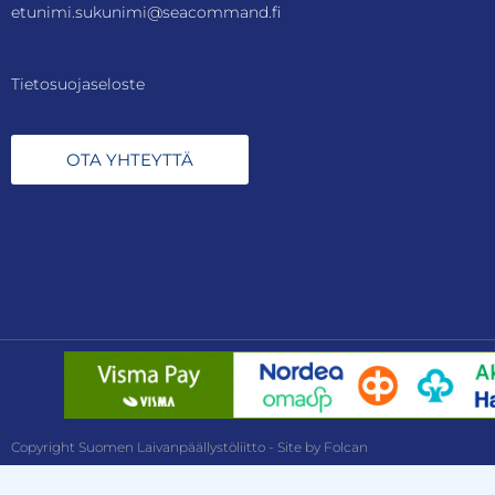
etunimi.sukunimi@seacommand.fi
Tietosuojaseloste
OTA YHTEYTTÄ
Copyright Suomen Laivanpäällystöliitto - Site by Folcan