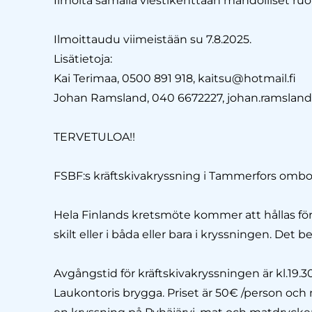
Ilmoita samalla viestikenttään mahdolliset ruok
Ilmoittaudu viimeistään su 7.8.2025.
Lisätietoja:
Kai Terimaa, 0500 891 918, kaitsu@hotmail.fi
Johan Ramsland, 040 6672227, johan.ramsla
TERVETULOA!!
FSBF:s kräftskivakryssning i Tammerfors ombord
Hela Finlands kretsmöte kommer att hållas för
skilt eller i båda eller bara i kryssningen. De
Avgångstid för kräftskivakryssningen är kl.19.3
Laukontoris brygga. Priset är 50€ /person och