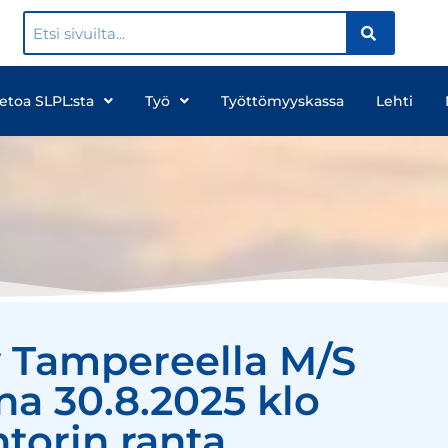
ietoa SLPL:sta
Työ
Työttömyyskassa
Lehti
y Tampereella M/S
na 30.8.2025 klo
torin ranta