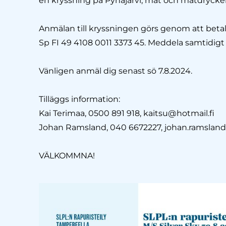
en kryssning på Pyhäjärvi, mat och matdrycker
Anmälan till kryssningen görs genom att beta
Sp FI 49 4108 0011 3373 45. Meddela samtidigt
Vänligen anmäl dig senast sö 7.8.2024.
Tilläggs information:
Kai Terimaa, 0500 891 918, kaitsu@hotmail.fi
Johan Ramsland, 040 6672227, johan.ramsla
VÄLKOMMNA!