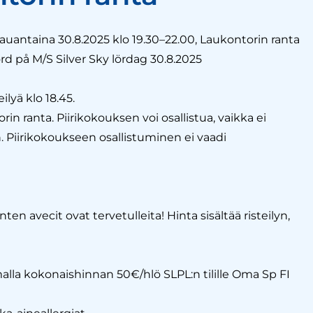
lauantaina 30.8.2025 klo 19.30–22.00, Laukontorin ranta
d på M/S Silver Sky lördag 30.8.2025
lyä klo 18.45.
rin ranta. Piirikokouksen voi osallistua, vaikka ei
in. Piirikokoukseen osallistuminen ei vaadi
en avecit ovat tervetulleita! Hinta sisältää risteilyn,
lla kokonaishinnan 50€/hlö SLPL:n tilille Oma Sp FI