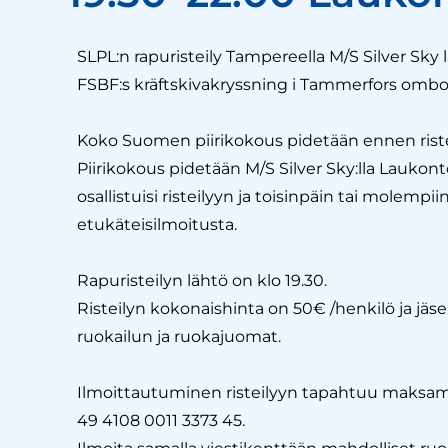
SLPL:n rapuristeily Tampereella M/S Silver Sky 
FSBF:s kräftskivakryssning i Tammerfors ombor
Koko Suomen piirikokous pidetään ennen ristei
Piirikokous pidetään M/S Silver Sky:lla Laukonto
osallistuisi risteilyyn ja toisinpäin tai molempi
etukäteisilmoitusta.
Rapuristeilyn lähtö on klo 19.30.
Risteilyn kokonaishinta on 50€ /henkilö ja jäsent
ruokailun ja ruokajuomat.
Ilmoittautuminen risteilyyn tapahtuu maksama
49 4108 0011 3373 45.