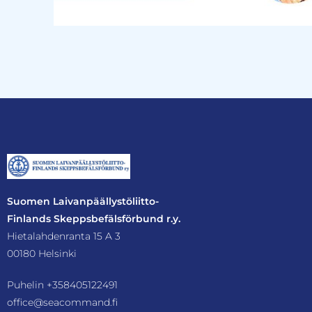
Suomen Laivanpäällystöliitto-
Finlands Skeppsbefälsförbund r.y.
Hietalahdenranta 15 A 3
00180 Helsinki
Puhelin
+358405122491
office@seacommand.fi