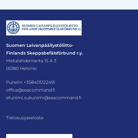
Suomen Laivanpäällystöliitto-
Finlands Skeppsbefälsförbund r.y.
Hietalahdenranta 15 A 3
00180 Helsinki
Puhelin
+358405122491
office@seacommand.fi
etunimi.sukunimi@seacommand.fi
Tietosuojaseloste