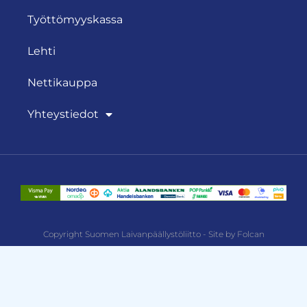
Työttömyyskassa
Lehti
Nettikauppa
Yhteystiedot
Copyright Suomen Laivanpäällystöliitto - Site by Folcan