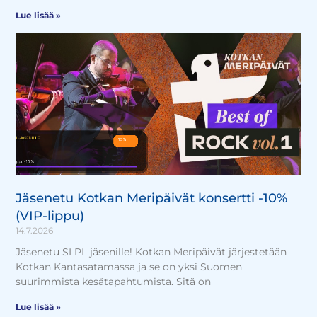
Lue lisää »
Jäsenetu Kotkan Meripäivät konsertti -10%
(VIP-lippu)
14.7.2026
Jäsenetu SLPL jäsenille! Kotkan Meripäivät järjestetään
Kotkan Kantasatamassa ja se on yksi Suomen
suurimmista kesätapahtumista. Sitä on
Lue lisää »