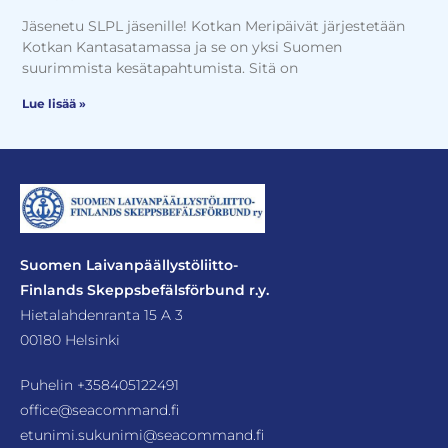
Jäsenetu SLPL jäsenille! Kotkan Meripäivät järjestetään
Kotkan Kantasatamassa ja se on yksi Suomen
suurimmista kesätapahtumista. Sitä on
Lue lisää »
Suomen Laivanpäällystöliitto-
Finlands Skeppsbefälsförbund r.y.
Hietalahdenranta 15 A 3
00180 Helsinki
Puhelin
+358405122491
office@seacommand.fi
etunimi.sukunimi@seacommand.fi