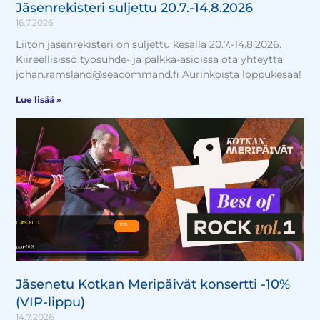
Jäsenrekisteri suljettu 20.7.-14.8.2026
16.7.2026
Liiton jäsenrekisteri on suljettu kesällä 20.7.-14.8.2026.
Kiireellisissö työsuhde- ja palkka-asioissa ota yhteyttä
johan.ramsland@seacommand.fi Aurinkoista loppukesää!
Lue lisää »
Jäsenetu Kotkan Meripäivät konsertti -10%
(VIP-lippu)
14.7.2026