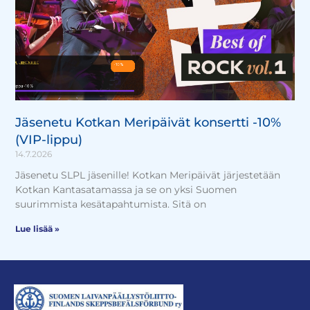
Jäsenetu Kotkan Meripäivät konsertti -10%
(VIP-lippu)
14.7.2026
Jäsenetu SLPL jäsenille! Kotkan Meripäivät järjestetään
Kotkan Kantasatamassa ja se on yksi Suomen
suurimmista kesätapahtumista. Sitä on
Lue lisää »