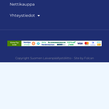
Nettikauppa
Yhteystiedot
Copyright Suomen Laivanpäällystöliitto - Site by Folcan