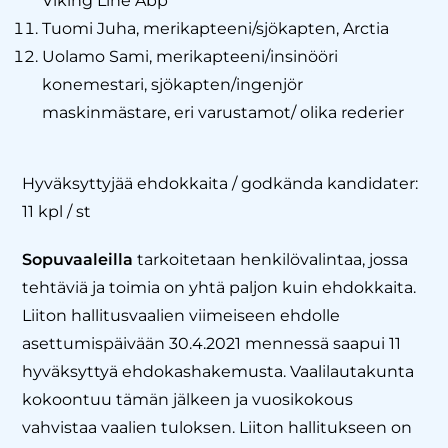
Viking Line Abp
Tuomi Juha, merikapteeni/sjökapten, Arctia
Uolamo Sami, merikapteeni/insinööri
konemestari, sjökapten/ingenjör
maskinmästare, eri varustamot/ olika rederier
Hyväksyttyjää ehdokkaita / godkända kandidater:
11 kpl / st
Sopuvaaleilla
tarkoitetaan henkilövalintaa, jossa
tehtäviä ja toimia on yhtä paljon kuin ehdokkaita.
Liiton hallitusvaalien viimeiseen ehdolle
asettumispäivään 30.4.2021 mennessä saapui 11
hyväksyttyä ehdokashakemusta. Vaalilautakunta
kokoontuu tämän jälkeen ja vuosikokous
vahvistaa vaalien tuloksen. Liiton hallitukseen on