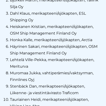
Björkell Martin, merikapteeni/sjökapten, Tallink
Silja Oy
Dahl Klaus, merikapteeni/sjökapten, ESL
Shipping Oy
Heiskanen Kristian, merikapteeni/sjökapten,
OSM Ship Management Finland Oy
Honka Kalle, merikapteeni/sjökapten, Arctia
Häyrinen Sakari, merikapteeni/sjökapten, OSM
Ship Management Finland Oy
Lehtelä Ville-Pekka, merikapteeni/sjökapten,
Meriturva
Muromaa Jukka, vahtiperämies/vaktsyrman,
Finnlines Oyj
Stenbäck Dan, merikapteeni/sjökapten,
Liikenne- ja viestintävirasto Traficom
Tauriainen Heidi, merikapteeni/sjökapten,