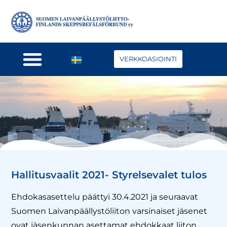
VERKKOASIOINTI
Hallitusvaalit 2021- Styrelsevalet tulos
Ehdokasasettelu päättyi 30.4.2021 ja seuraavat
Suomen Laivanpäällystöliiton varsinaiset jäsenet
ovat jäsenkunnan asettamat ehdokkaat liiton