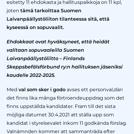
esitetty 11 ehdokasta ja hallituspaikkoja on 11 kpl,
joten
tämä tarkoittaa Suomen
Laivanpäällystöliiton tilanteessa sitä, että
kyseessä on sopuvaalit.
Ehdokkaat ovat hyväksyneet, että heidät
valitaan sopuvaaleilla Suomen
Laivanpäällystöliitto – Finlands
Skeppsbefälsförbund ry:n hallituksen jäseniksi
kaudelle 2022-2025.
Med
val som sker i godo
avses ett personval,däri
det finns lika många förtroendeuppdrag som det
finns uppställda kandidater. Fram till det sista
möjliga datumet 30.4.2021 att ställa upp som
kandidat i styrelsevalet inkom 11 godkända förslag.
Valnämnden kommer att sammanträda efter