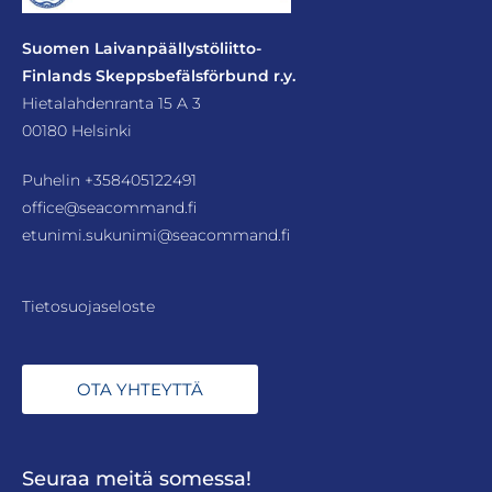
Suomen Laivanpäällystöliitto-
Finlands Skeppsbefälsförbund r.y.
Hietalahdenranta 15 A 3
00180 Helsinki
Puhelin
+358405122491
office@seacommand.fi
etunimi.sukunimi@seacommand.fi
Tietosuojaseloste
OTA YHTEYTTÄ
Seuraa meitä somessa!