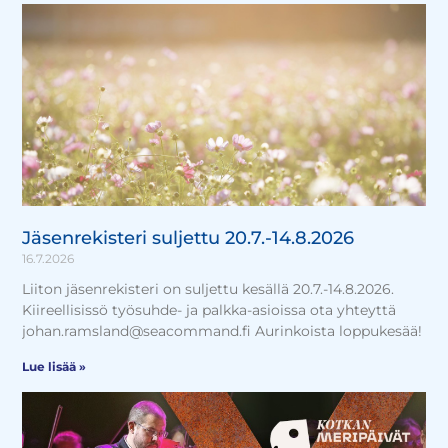
Jäsenrekisteri suljettu 20.7.-14.8.2026
16.7.2026
Liiton jäsenrekisteri on suljettu kesällä 20.7.-14.8.2026.
Kiireellisissö työsuhde- ja palkka-asioissa ota yhteyttä
johan.ramsland@seacommand.fi Aurinkoista loppukesää!
Lue lisää »